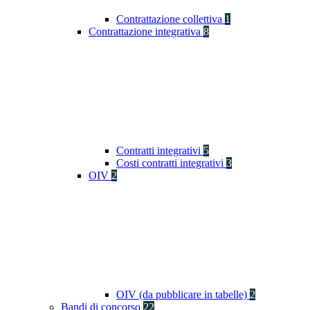
Contrattazione collettiva
1
Contrattazione integrativa
8
Contratti integrativi
5
Costi contratti integrativi
3
OIV
2
OIV (da pubblicare in tabelle)
2
Bandi di concorso
22