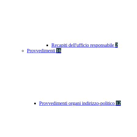
Recapiti dell'ufficio responsabile
2
Provvedimenti
16
Provvedimenti organi indirizzo-politico
12