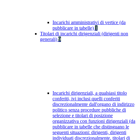
Incarichi amministrativi di vertice (da
pubblicare in tabelle)
1
Titolari di incarichi dirigenziali (dirigenti non
generali)
9
Incarichi dirigenziali, a qualsiasi titolo
conferiti, ivi inclusi quelli conferiti
discrezionalmente dall'organo di indirizzo
politico senza procedure pubbliche di
selezione e titolari di posizione
organizzativa con funzioni dirigenziali (da
pubblicare in tabelle che distinguano le
seguenti situazioni: dirigenti, dirigenti
individuati discrezionalmente, titolari di