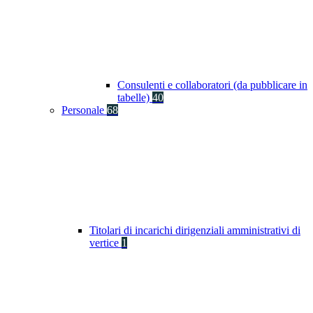
Consulenti e collaboratori (da pubblicare in
tabelle)
40
Personale
68
Titolari di incarichi dirigenziali amministrativi di
vertice
1