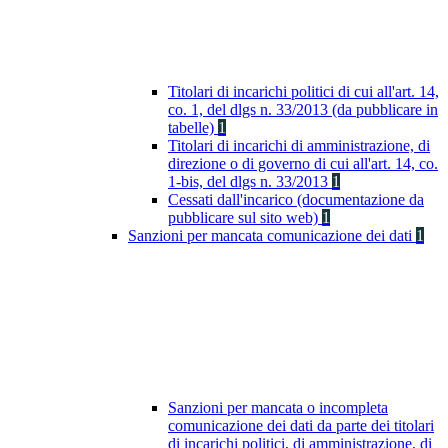
Titolari di incarichi politici di cui all'art. 14,
co. 1, del dlgs n. 33/2013 (da pubblicare in
tabelle)
1
Titolari di incarichi di amministrazione, di
direzione o di governo di cui all'art. 14, co.
1-bis, del dlgs n. 33/2013
1
Cessati dall'incarico (documentazione da
pubblicare sul sito web)
1
Sanzioni per mancata comunicazione dei dati
1
Sanzioni per mancata o incompleta
comunicazione dei dati da parte dei titolari
di incarichi politici, di amministrazione, di