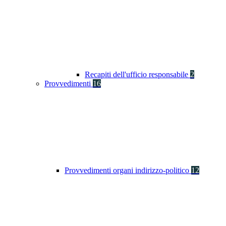
Recapiti dell'ufficio responsabile
2
Provvedimenti
16
Provvedimenti organi indirizzo-politico
12