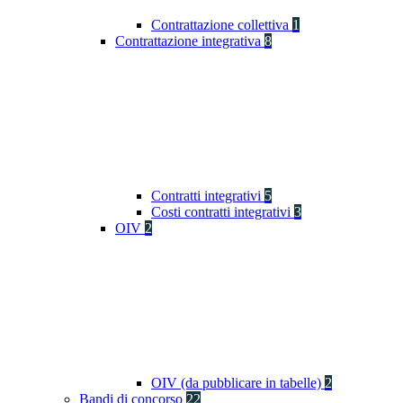
Contrattazione collettiva
1
Contrattazione integrativa
8
Contratti integrativi
5
Costi contratti integrativi
3
OIV
2
OIV (da pubblicare in tabelle)
2
Bandi di concorso
22