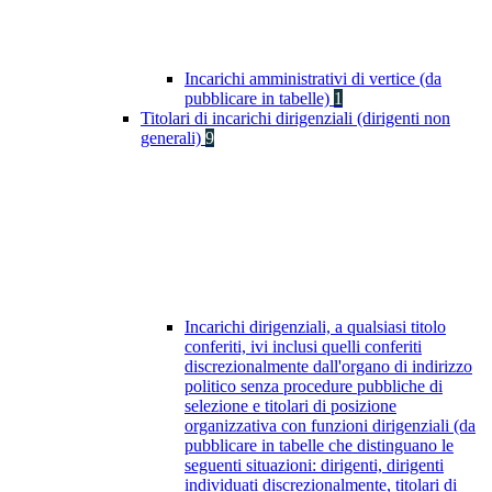
Incarichi amministrativi di vertice (da
pubblicare in tabelle)
1
Titolari di incarichi dirigenziali (dirigenti non
generali)
9
Incarichi dirigenziali, a qualsiasi titolo
conferiti, ivi inclusi quelli conferiti
discrezionalmente dall'organo di indirizzo
politico senza procedure pubbliche di
selezione e titolari di posizione
organizzativa con funzioni dirigenziali (da
pubblicare in tabelle che distinguano le
seguenti situazioni: dirigenti, dirigenti
individuati discrezionalmente, titolari di