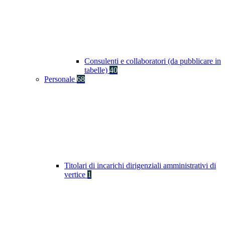
Consulenti e collaboratori (da pubblicare in
tabelle)
40
Personale
68
Titolari di incarichi dirigenziali amministrativi di
vertice
1