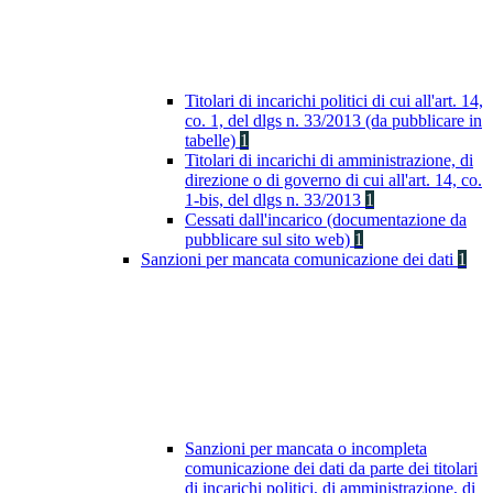
Titolari di incarichi politici di cui all'art. 14,
co. 1, del dlgs n. 33/2013 (da pubblicare in
tabelle)
1
Titolari di incarichi di amministrazione, di
direzione o di governo di cui all'art. 14, co.
1-bis, del dlgs n. 33/2013
1
Cessati dall'incarico (documentazione da
pubblicare sul sito web)
1
Sanzioni per mancata comunicazione dei dati
1
Sanzioni per mancata o incompleta
comunicazione dei dati da parte dei titolari
di incarichi politici, di amministrazione, di