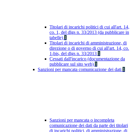
Titolari di incarichi politici di cui all'art. 14,
co. 1, del dlgs n. 33/2013 (da pubblicare in
tabelle)
1
Titolari di incarichi di amministrazione, di
direzione o di governo di cui all'art. 14, co.
1-bis, del dlgs n. 33/2013
1
Cessati dall'incarico (documentazione da
pubblicare sul sito web)
1
Sanzioni per mancata comunicazione dei dati
1
Sanzioni per mancata o incompleta
comunicazione dei dati da parte dei titolari
di incarichi politici, di amministrazione, di