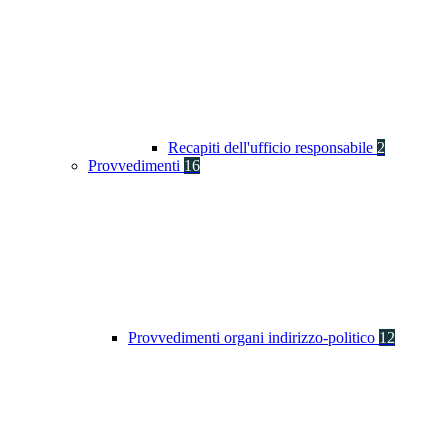
Recapiti dell'ufficio responsabile
2
Provvedimenti
16
Provvedimenti organi indirizzo-politico
12