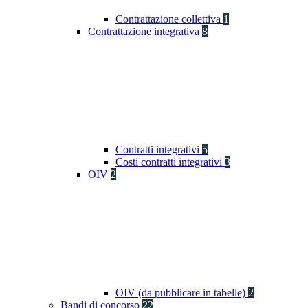
Contrattazione collettiva
1
Contrattazione integrativa
8
Contratti integrativi
5
Costi contratti integrativi
3
OIV
2
OIV (da pubblicare in tabelle)
2
Bandi di concorso
22