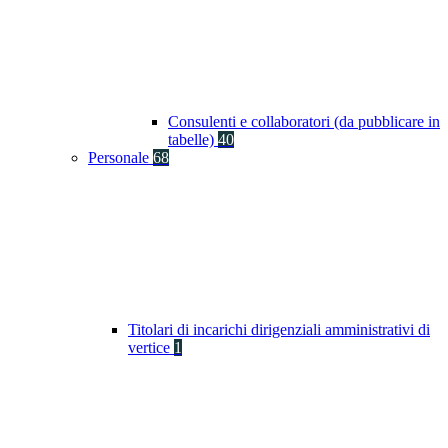
Consulenti e collaboratori (da pubblicare in
tabelle)
40
Personale
68
Titolari di incarichi dirigenziali amministrativi di
vertice
1