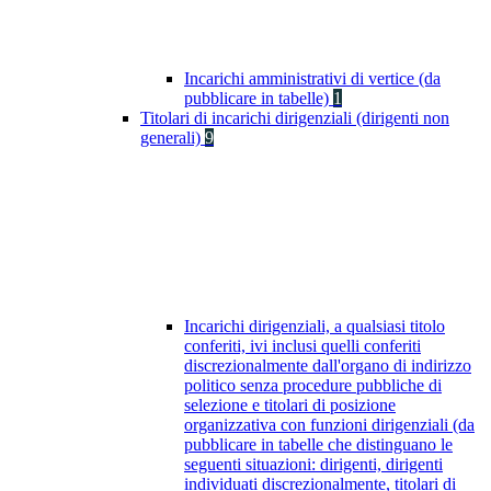
Incarichi amministrativi di vertice (da
pubblicare in tabelle)
1
Titolari di incarichi dirigenziali (dirigenti non
generali)
9
Incarichi dirigenziali, a qualsiasi titolo
conferiti, ivi inclusi quelli conferiti
discrezionalmente dall'organo di indirizzo
politico senza procedure pubbliche di
selezione e titolari di posizione
organizzativa con funzioni dirigenziali (da
pubblicare in tabelle che distinguano le
seguenti situazioni: dirigenti, dirigenti
individuati discrezionalmente, titolari di