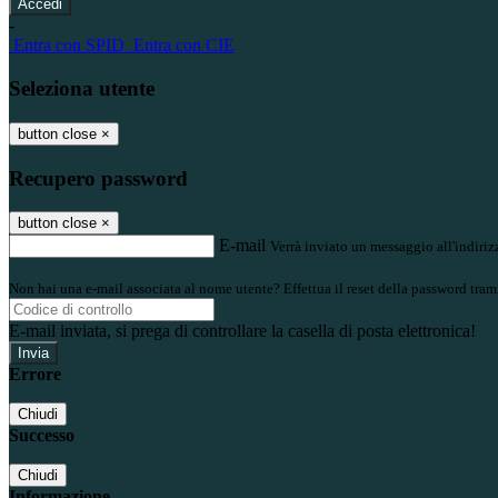
-
Entra con SPID
Entra con CIE
Seleziona utente
button close
×
Recupero password
button close
×
E-mail
Verrà inviato un messaggio all'indirizz
Non hai una e-mail associata al nome utente? Effettua il reset della password tram
E-mail inviata, si prega di controllare la casella di posta elettronica!
Errore
Chiudi
Successo
Chiudi
Informazione