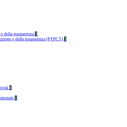
 e della trasparenza
3
rruzione e della trasparenza (PTPCT)
3
tività
6
stionale
1