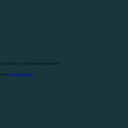
o indicato con le istruzioni necessarie.
ite la
Login Spaggiari