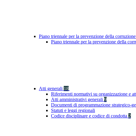
Piano triennale per la prevenzione della corruzione
Piano triennale per la prevenzione della co
Atti generali
18
Riferimenti normativi su organizzazione e at
Atti amministrativi generali
9
Documenti di programmazione strategico-ge
Statuti e leggi regionali
Codice disciplinare e codice di condotta
2