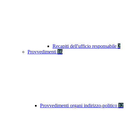
Recapiti dell'ufficio responsabile
2
Provvedimenti
16
Provvedimenti organi indirizzo-politico
12