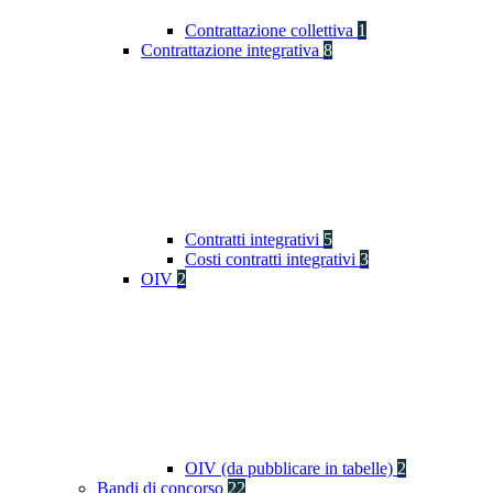
Contrattazione collettiva
1
Contrattazione integrativa
8
Contratti integrativi
5
Costi contratti integrativi
3
OIV
2
OIV (da pubblicare in tabelle)
2
Bandi di concorso
22