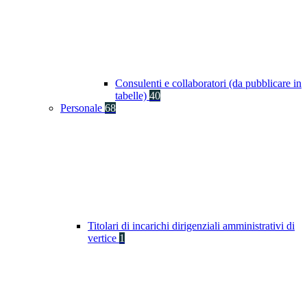
Consulenti e collaboratori (da pubblicare in
tabelle)
40
Personale
68
Titolari di incarichi dirigenziali amministrativi di
vertice
1