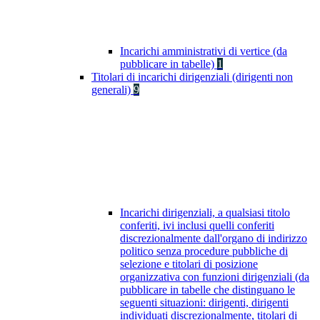
Incarichi amministrativi di vertice (da
pubblicare in tabelle)
1
Titolari di incarichi dirigenziali (dirigenti non
generali)
9
Incarichi dirigenziali, a qualsiasi titolo
conferiti, ivi inclusi quelli conferiti
discrezionalmente dall'organo di indirizzo
politico senza procedure pubbliche di
selezione e titolari di posizione
organizzativa con funzioni dirigenziali (da
pubblicare in tabelle che distinguano le
seguenti situazioni: dirigenti, dirigenti
individuati discrezionalmente, titolari di