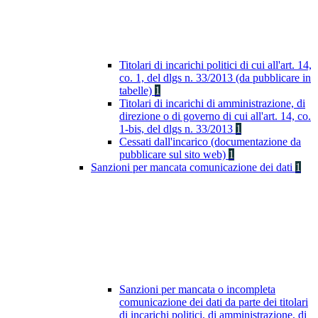
Titolari di incarichi politici di cui all'art. 14,
co. 1, del dlgs n. 33/2013 (da pubblicare in
tabelle)
1
Titolari di incarichi di amministrazione, di
direzione o di governo di cui all'art. 14, co.
1-bis, del dlgs n. 33/2013
1
Cessati dall'incarico (documentazione da
pubblicare sul sito web)
1
Sanzioni per mancata comunicazione dei dati
1
Sanzioni per mancata o incompleta
comunicazione dei dati da parte dei titolari
di incarichi politici, di amministrazione, di