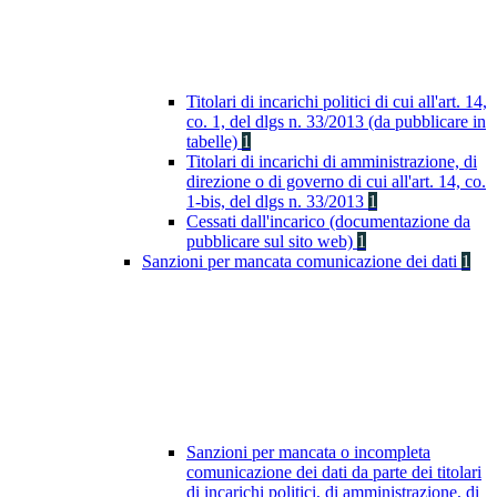
Titolari di incarichi politici di cui all'art. 14,
co. 1, del dlgs n. 33/2013 (da pubblicare in
tabelle)
1
Titolari di incarichi di amministrazione, di
direzione o di governo di cui all'art. 14, co.
1-bis, del dlgs n. 33/2013
1
Cessati dall'incarico (documentazione da
pubblicare sul sito web)
1
Sanzioni per mancata comunicazione dei dati
1
Sanzioni per mancata o incompleta
comunicazione dei dati da parte dei titolari
di incarichi politici, di amministrazione, di