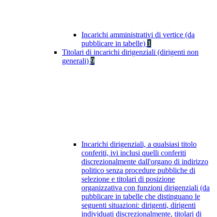
Incarichi amministrativi di vertice (da
pubblicare in tabelle)
1
Titolari di incarichi dirigenziali (dirigenti non
generali)
9
Incarichi dirigenziali, a qualsiasi titolo
conferiti, ivi inclusi quelli conferiti
discrezionalmente dall'organo di indirizzo
politico senza procedure pubbliche di
selezione e titolari di posizione
organizzativa con funzioni dirigenziali (da
pubblicare in tabelle che distinguano le
seguenti situazioni: dirigenti, dirigenti
individuati discrezionalmente, titolari di