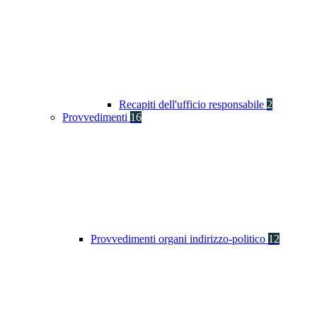
Recapiti dell'ufficio responsabile
2
Provvedimenti
16
Provvedimenti organi indirizzo-politico
12