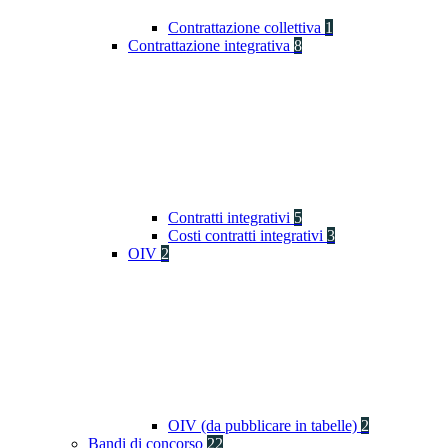
Contrattazione collettiva
1
Contrattazione integrativa
8
Contratti integrativi
5
Costi contratti integrativi
3
OIV
2
OIV (da pubblicare in tabelle)
2
Bandi di concorso
22