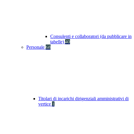
Consulenti e collaboratori (da pubblicare in
tabelle)
40
Personale
68
Titolari di incarichi dirigenziali amministrativi di
vertice
1