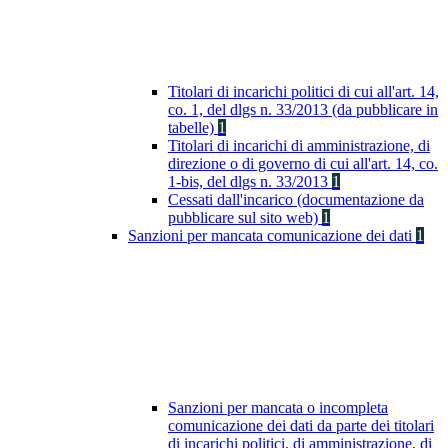
Titolari di incarichi politici di cui all'art. 14,
co. 1, del dlgs n. 33/2013 (da pubblicare in
tabelle)
1
Titolari di incarichi di amministrazione, di
direzione o di governo di cui all'art. 14, co.
1-bis, del dlgs n. 33/2013
1
Cessati dall'incarico (documentazione da
pubblicare sul sito web)
1
Sanzioni per mancata comunicazione dei dati
1
Sanzioni per mancata o incompleta
comunicazione dei dati da parte dei titolari
di incarichi politici, di amministrazione, di