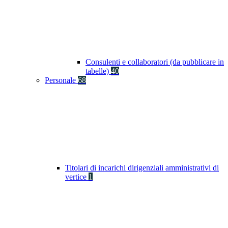
Consulenti e collaboratori (da pubblicare in
tabelle)
40
Personale
68
Titolari di incarichi dirigenziali amministrativi di
vertice
1