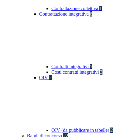
Contrattazione collettiva
1
Contrattazione integrativa
8
Contratti integrativi
5
Costi contratti integrativi
3
OIV
2
OIV (da pubblicare in tabelle)
2
Bandi di concorso
22