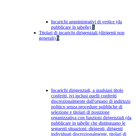
Incarichi amministrativi di vertice (da
pubblicare in tabelle)
1
Titolari di incarichi dirigenziali (dirigenti non
generali)
9
Incarichi dirigenziali, a qualsiasi titolo
conferiti, ivi inclusi quelli conferiti
discrezionalmente dall'organo di indirizzo
politico senza procedure pubbliche di
selezione e titolari di posizione
organizzativa con funzioni dirigenziali (da
pubblicare in tabelle che distinguano le
seguenti situazioni: dirigenti, dirigenti
individuati discrezionalmente, titolari di