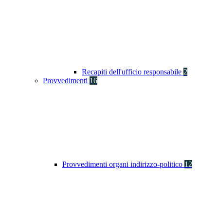
Recapiti dell'ufficio responsabile
2
Provvedimenti
16
Provvedimenti organi indirizzo-politico
12