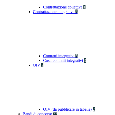
Contrattazione collettiva
1
Contrattazione integrativa
8
Contratti integrativi
5
Costi contratti integrativi
3
OIV
2
OIV (da pubblicare in tabelle)
2
Bandi di concorso
22