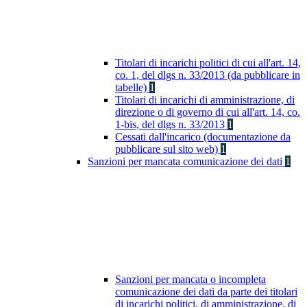
Titolari di incarichi politici di cui all'art. 14,
co. 1, del dlgs n. 33/2013 (da pubblicare in
tabelle)
1
Titolari di incarichi di amministrazione, di
direzione o di governo di cui all'art. 14, co.
1-bis, del dlgs n. 33/2013
1
Cessati dall'incarico (documentazione da
pubblicare sul sito web)
1
Sanzioni per mancata comunicazione dei dati
1
Sanzioni per mancata o incompleta
comunicazione dei dati da parte dei titolari
di incarichi politici, di amministrazione, di