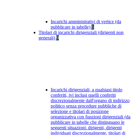
Incarichi amministrativi di vertice (da
pubblicare in tabelle)
1
Titolari di incarichi dirigenziali (dirigenti non
generali)
9
Incarichi dirigenziali, a qualsiasi titolo
conferiti, ivi inclusi quelli conferiti
discrezionalmente dall'organo di indirizzo
politico senza procedure pubbliche di
selezione e titolari di posizione
organizzativa con funzioni dirigenziali (da
pubblicare in tabelle che distinguano le
seguenti situazioni: dirigenti, dirigenti
individuati discrezionalmente, titolari di