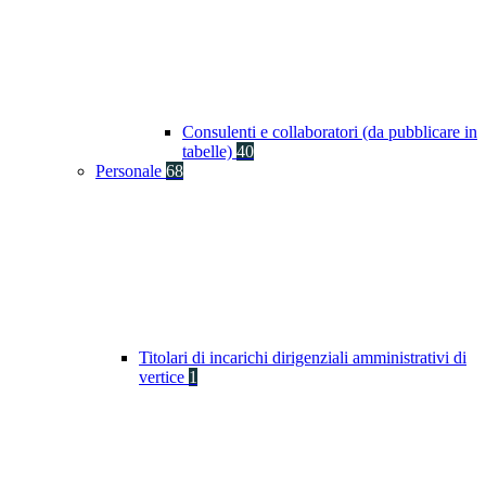
Consulenti e collaboratori (da pubblicare in
tabelle)
40
Personale
68
Titolari di incarichi dirigenziali amministrativi di
vertice
1