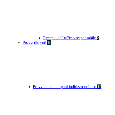
Recapiti dell'ufficio responsabile
2
Provvedimenti
16
Provvedimenti organi indirizzo-politico
12