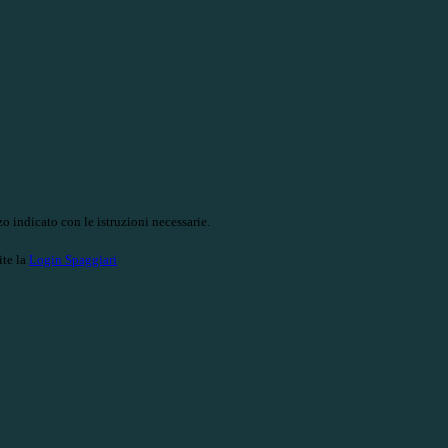
o indicato con le istruzioni necessarie.
ite la
Login Spaggiari