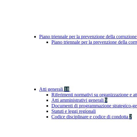
Piano triennale per la prevenzione della corruzione
Piano triennale per la prevenzione della co
Atti generali
18
Riferimenti normativi su organizzazione e at
Atti amministrativi generali
9
Documenti di programmazione strategico-ge
Statuti e leggi regionali
Codice disciplinare e codice di condotta
2