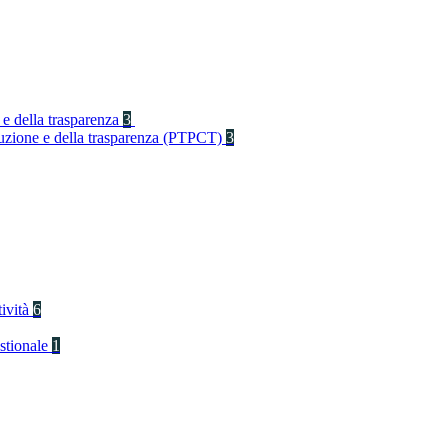
 e della trasparenza
3
rruzione e della trasparenza (PTPCT)
3
tività
6
stionale
1