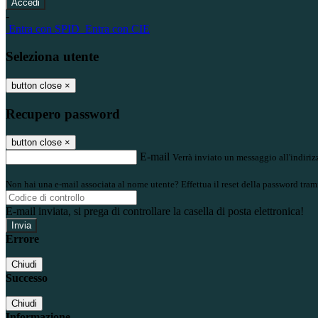
-
Entra con SPID
Entra con CIE
Seleziona utente
button close
×
Recupero password
button close
×
E-mail
Verrà inviato un messaggio all'indirizz
Non hai una e-mail associata al nome utente? Effettua il reset della password tram
E-mail inviata, si prega di controllare la casella di posta elettronica!
Errore
Chiudi
Successo
Chiudi
Informazione