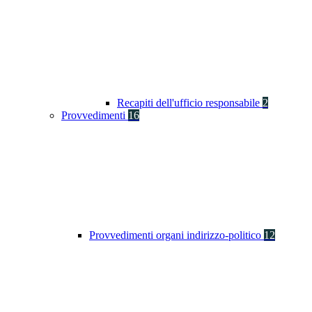
Recapiti dell'ufficio responsabile
2
Provvedimenti
16
Provvedimenti organi indirizzo-politico
12