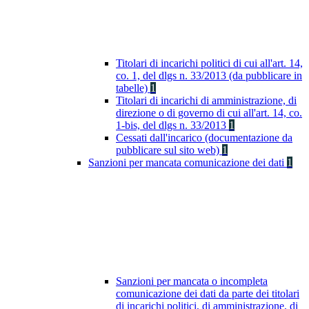
Titolari di incarichi politici di cui all'art. 14,
co. 1, del dlgs n. 33/2013 (da pubblicare in
tabelle)
1
Titolari di incarichi di amministrazione, di
direzione o di governo di cui all'art. 14, co.
1-bis, del dlgs n. 33/2013
1
Cessati dall'incarico (documentazione da
pubblicare sul sito web)
1
Sanzioni per mancata comunicazione dei dati
1
Sanzioni per mancata o incompleta
comunicazione dei dati da parte dei titolari
di incarichi politici, di amministrazione, di