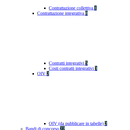
Contrattazione collettiva
1
Contrattazione integrativa
8
Contratti integrativi
5
Costi contratti integrativi
3
OIV
2
OIV (da pubblicare in tabelle)
2
Bandi di concorso
22