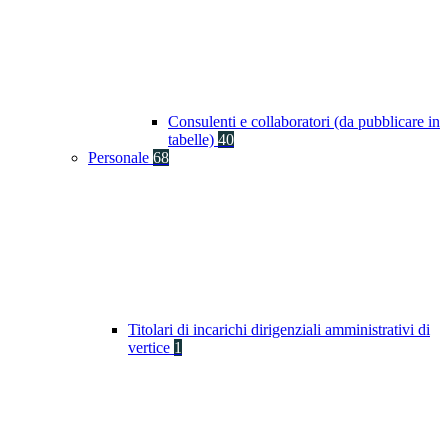
Consulenti e collaboratori (da pubblicare in
tabelle)
40
Personale
68
Titolari di incarichi dirigenziali amministrativi di
vertice
1