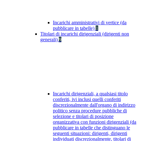
Incarichi amministrativi di vertice (da
pubblicare in tabelle)
1
Titolari di incarichi dirigenziali (dirigenti non
generali)
9
Incarichi dirigenziali, a qualsiasi titolo
conferiti, ivi inclusi quelli conferiti
discrezionalmente dall'organo di indirizzo
politico senza procedure pubbliche di
selezione e titolari di posizione
organizzativa con funzioni dirigenziali (da
pubblicare in tabelle che distinguano le
seguenti situazioni: dirigenti, dirigenti
individuati discrezionalmente, titolari di