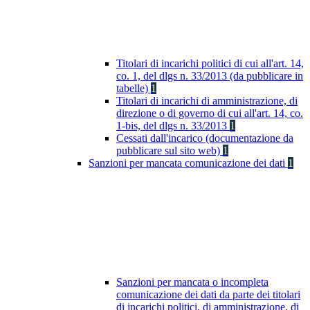
Titolari di incarichi politici di cui all'art. 14,
co. 1, del dlgs n. 33/2013 (da pubblicare in
tabelle)
1
Titolari di incarichi di amministrazione, di
direzione o di governo di cui all'art. 14, co.
1-bis, del dlgs n. 33/2013
1
Cessati dall'incarico (documentazione da
pubblicare sul sito web)
1
Sanzioni per mancata comunicazione dei dati
1
Sanzioni per mancata o incompleta
comunicazione dei dati da parte dei titolari
di incarichi politici, di amministrazione, di