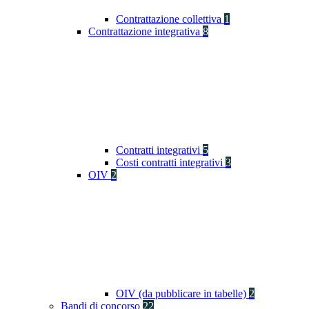
Contrattazione collettiva
1
Contrattazione integrativa
8
Contratti integrativi
5
Costi contratti integrativi
3
OIV
2
OIV (da pubblicare in tabelle)
2
Bandi di concorso
22