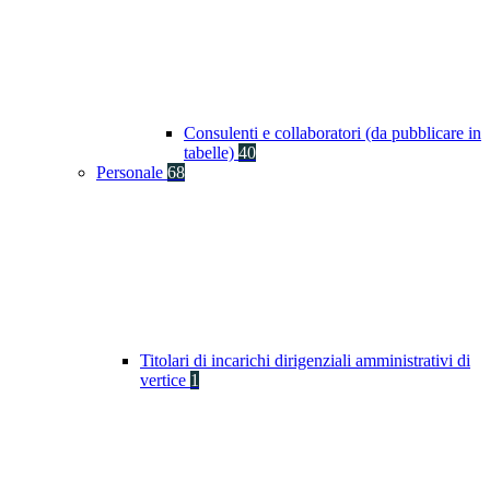
Consulenti e collaboratori (da pubblicare in
tabelle)
40
Personale
68
Titolari di incarichi dirigenziali amministrativi di
vertice
1