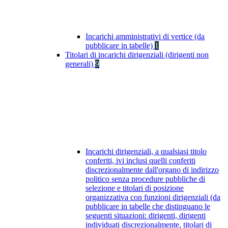
Incarichi amministrativi di vertice (da
pubblicare in tabelle)
1
Titolari di incarichi dirigenziali (dirigenti non
generali)
9
Incarichi dirigenziali, a qualsiasi titolo
conferiti, ivi inclusi quelli conferiti
discrezionalmente dall'organo di indirizzo
politico senza procedure pubbliche di
selezione e titolari di posizione
organizzativa con funzioni dirigenziali (da
pubblicare in tabelle che distinguano le
seguenti situazioni: dirigenti, dirigenti
individuati discrezionalmente, titolari di