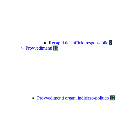
Recapiti dell'ufficio responsabile
2
Provvedimenti
16
Provvedimenti organi indirizzo-politico
12