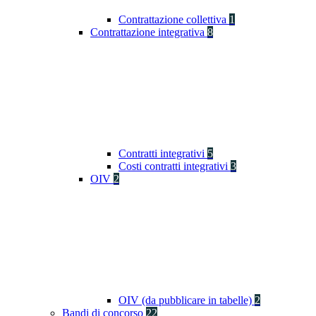
Contrattazione collettiva
1
Contrattazione integrativa
8
Contratti integrativi
5
Costi contratti integrativi
3
OIV
2
OIV (da pubblicare in tabelle)
2
Bandi di concorso
22