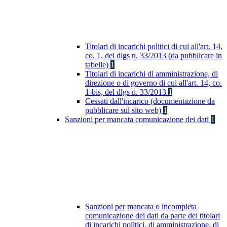
Titolari di incarichi politici di cui all'art. 14,
co. 1, del dlgs n. 33/2013 (da pubblicare in
tabelle)
1
Titolari di incarichi di amministrazione, di
direzione o di governo di cui all'art. 14, co.
1-bis, del dlgs n. 33/2013
1
Cessati dall'incarico (documentazione da
pubblicare sul sito web)
1
Sanzioni per mancata comunicazione dei dati
1
Sanzioni per mancata o incompleta
comunicazione dei dati da parte dei titolari
di incarichi politici, di amministrazione, di