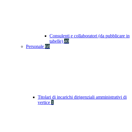
Consulenti e collaboratori (da pubblicare in
tabelle)
40
Personale
68
Titolari di incarichi dirigenziali amministrativi di
vertice
1