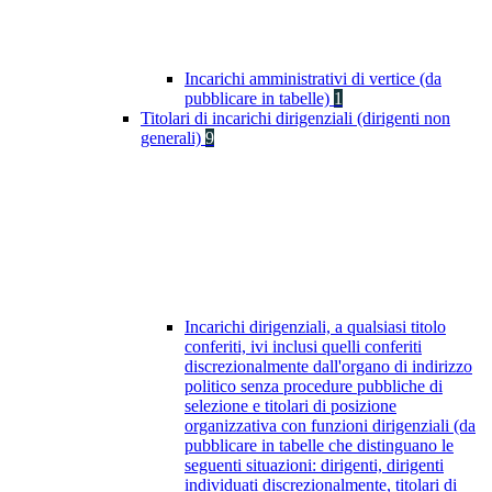
Incarichi amministrativi di vertice (da
pubblicare in tabelle)
1
Titolari di incarichi dirigenziali (dirigenti non
generali)
9
Incarichi dirigenziali, a qualsiasi titolo
conferiti, ivi inclusi quelli conferiti
discrezionalmente dall'organo di indirizzo
politico senza procedure pubbliche di
selezione e titolari di posizione
organizzativa con funzioni dirigenziali (da
pubblicare in tabelle che distinguano le
seguenti situazioni: dirigenti, dirigenti
individuati discrezionalmente, titolari di