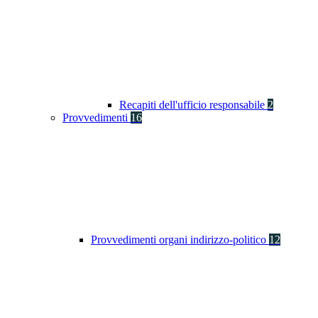
Recapiti dell'ufficio responsabile
2
Provvedimenti
16
Provvedimenti organi indirizzo-politico
12