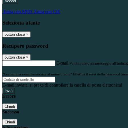
-
Entra con SPID
Entra con CIE
Seleziona utente
button close
×
Recupero password
button close
×
E-mail
Verrà inviato un messaggio all'indirizz
Non hai una e-mail associata al nome utente? Effettua il reset della password tram
E-mail inviata, si prega di controllare la casella di posta elettronica!
Errore
Chiudi
Successo
Chiudi
Informazione