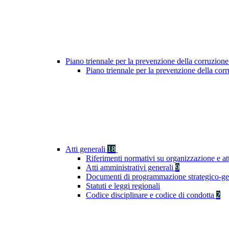
Piano triennale per la prevenzione della corruzione
Piano triennale per la prevenzione della co
Atti generali
18
Riferimenti normativi su organizzazione e at
Atti amministrativi generali
9
Documenti di programmazione strategico-ge
Statuti e leggi regionali
Codice disciplinare e codice di condotta
2