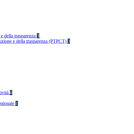
 e della trasparenza
3
rruzione e della trasparenza (PTPCT)
3
tività
6
stionale
1