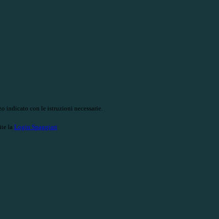
o indicato con le istruzioni necessarie.
ite la
Login Spaggiari