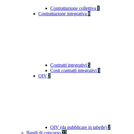
Contrattazione collettiva
1
Contrattazione integrativa
8
Contratti integrativi
5
Costi contratti integrativi
3
OIV
2
OIV (da pubblicare in tabelle)
2
Bandi di concorso
22