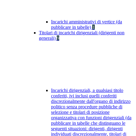
Incarichi amministrativi di vertice (da
pubblicare in tabelle)
1
Titolari di incarichi dirigenziali (dirigenti non
generali)
9
Incarichi dirigenziali, a qualsiasi titolo
conferiti, ivi inclusi quelli conferiti
discrezionalmente dall'organo di indirizzo
politico senza procedure pubbliche di
selezione e titolari di posizione
organizzativa con funzioni dirigenziali (da
pubblicare in tabelle che distinguano le
seguenti situazioni: dirigenti, dirigenti
individuati discrezionalmente, titolari di