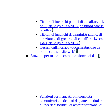
Titolari di incarichi politici di cui all'art. 14,
co. 1, del dlgs n. 33/2013 (da pubblicare in
tabelle)
1
Titolari di incarichi di amministrazione, di
direzione o di governo di cui all'art. 14, co.
1-bis, del dlgs n. 33/2013
1
Cessati dall'incarico (documentazione da
pubblicare sul sito web)
1
Sanzioni per mancata comunicazione dei dati
1
Sanzioni per mancata o incompleta
comunicazione dei dati da parte dei titolari
di incarichi politici, di amministrazione, di