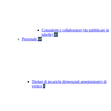
Consulenti e collaboratori (da pubblicare in
tabelle)
40
Personale
68
Titolari di incarichi dirigenziali amministrativi di
vertice
1