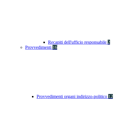
Recapiti dell'ufficio responsabile
2
Provvedimenti
16
Provvedimenti organi indirizzo-politico
12