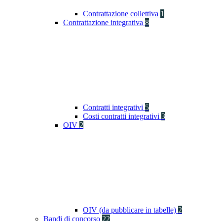
Contrattazione collettiva
1
Contrattazione integrativa
8
Contratti integrativi
5
Costi contratti integrativi
3
OIV
2
OIV (da pubblicare in tabelle)
2
Bandi di concorso
22