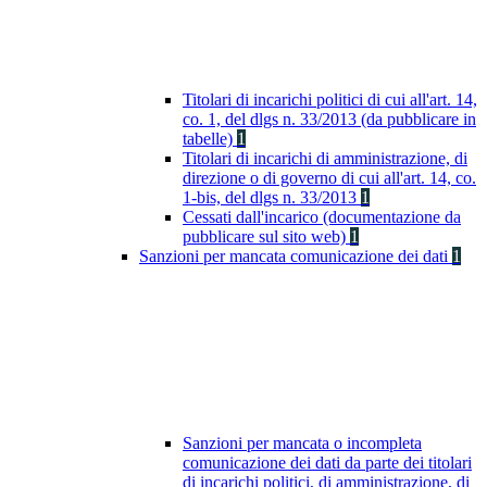
Titolari di incarichi politici di cui all'art. 14,
co. 1, del dlgs n. 33/2013 (da pubblicare in
tabelle)
1
Titolari di incarichi di amministrazione, di
direzione o di governo di cui all'art. 14, co.
1-bis, del dlgs n. 33/2013
1
Cessati dall'incarico (documentazione da
pubblicare sul sito web)
1
Sanzioni per mancata comunicazione dei dati
1
Sanzioni per mancata o incompleta
comunicazione dei dati da parte dei titolari
di incarichi politici, di amministrazione, di