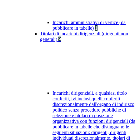
Incarichi amministrativi di vertice (da
pubblicare in tabelle)
1
Titolari di incarichi dirigenziali (dirigenti non
generali)
9
Incarichi dirigenziali, a qualsiasi titolo
conferiti, ivi inclusi quelli conferiti
discrezionalmente dall'organo di indirizzo
politico senza procedure pubbliche di
selezione e titolari di posizione
organizzativa con funzioni dirigenziali (da
pubblicare in tabelle che distinguano le
seguenti situazioni: dirigenti, dirigenti
individuati discrezionalmente, titolari di