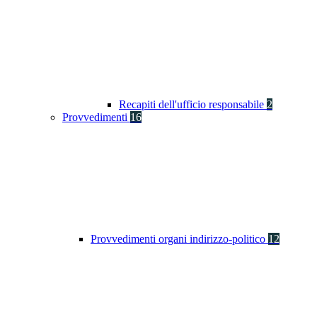
Recapiti dell'ufficio responsabile
2
Provvedimenti
16
Provvedimenti organi indirizzo-politico
12