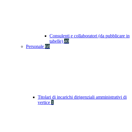
Consulenti e collaboratori (da pubblicare in
tabelle)
40
Personale
68
Titolari di incarichi dirigenziali amministrativi di
vertice
1