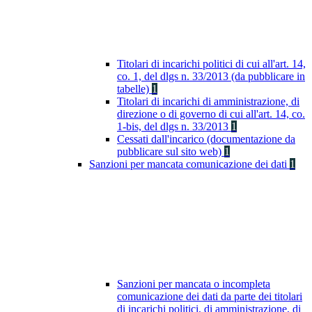
Titolari di incarichi politici di cui all'art. 14,
co. 1, del dlgs n. 33/2013 (da pubblicare in
tabelle)
1
Titolari di incarichi di amministrazione, di
direzione o di governo di cui all'art. 14, co.
1-bis, del dlgs n. 33/2013
1
Cessati dall'incarico (documentazione da
pubblicare sul sito web)
1
Sanzioni per mancata comunicazione dei dati
1
Sanzioni per mancata o incompleta
comunicazione dei dati da parte dei titolari
di incarichi politici, di amministrazione, di