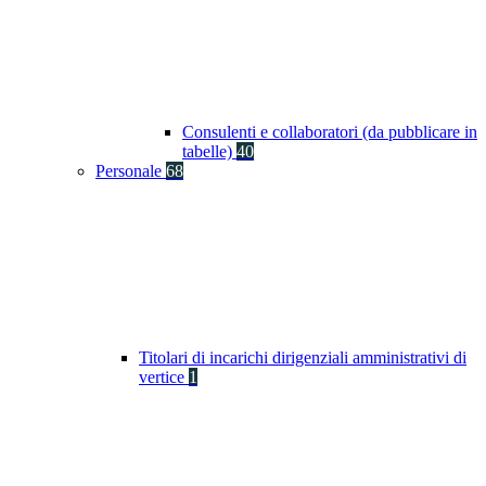
Consulenti e collaboratori (da pubblicare in
tabelle)
40
Personale
68
Titolari di incarichi dirigenziali amministrativi di
vertice
1