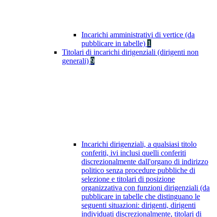
Incarichi amministrativi di vertice (da
pubblicare in tabelle)
1
Titolari di incarichi dirigenziali (dirigenti non
generali)
9
Incarichi dirigenziali, a qualsiasi titolo
conferiti, ivi inclusi quelli conferiti
discrezionalmente dall'organo di indirizzo
politico senza procedure pubbliche di
selezione e titolari di posizione
organizzativa con funzioni dirigenziali (da
pubblicare in tabelle che distinguano le
seguenti situazioni: dirigenti, dirigenti
individuati discrezionalmente, titolari di