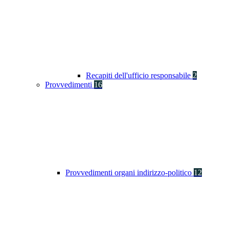
Recapiti dell'ufficio responsabile
2
Provvedimenti
16
Provvedimenti organi indirizzo-politico
12