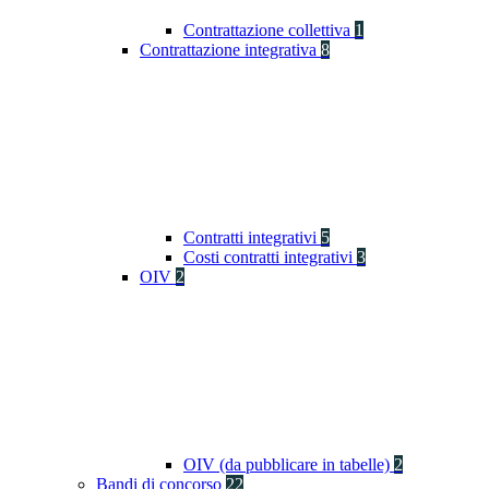
Contrattazione collettiva
1
Contrattazione integrativa
8
Contratti integrativi
5
Costi contratti integrativi
3
OIV
2
OIV (da pubblicare in tabelle)
2
Bandi di concorso
22