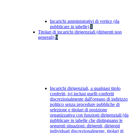
Incarichi amministrativi di vertice (da
pubblicare in tabelle)
1
Titolari di incarichi dirigenziali (dirigenti non
generali)
9
Incarichi dirigenziali, a qualsiasi titolo
conferiti, ivi inclusi quelli conferiti
discrezionalmente dall'organo di indirizzo
politico senza procedure pubbliche di
selezione e titolari di posizione
organizzativa con funzioni dirigenziali (da
pubblicare in tabelle che distinguano le
seguenti situazioni: dirigenti, dirigenti
individuati discrezionalmente, titolari di