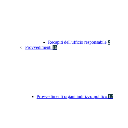
Recapiti dell'ufficio responsabile
2
Provvedimenti
16
Provvedimenti organi indirizzo-politico
12