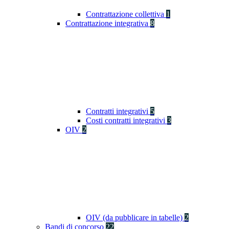
Contrattazione collettiva
1
Contrattazione integrativa
8
Contratti integrativi
5
Costi contratti integrativi
3
OIV
2
OIV (da pubblicare in tabelle)
2
Bandi di concorso
22