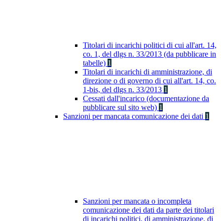
Titolari di incarichi politici di cui all'art. 14,
co. 1, del dlgs n. 33/2013 (da pubblicare in
tabelle)
1
Titolari di incarichi di amministrazione, di
direzione o di governo di cui all'art. 14, co.
1-bis, del dlgs n. 33/2013
1
Cessati dall'incarico (documentazione da
pubblicare sul sito web)
1
Sanzioni per mancata comunicazione dei dati
1
Sanzioni per mancata o incompleta
comunicazione dei dati da parte dei titolari
di incarichi politici, di amministrazione, di