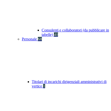
Consulenti e collaboratori (da pubblicare in
tabelle)
40
Personale
68
Titolari di incarichi dirigenziali amministrativi di
vertice
1