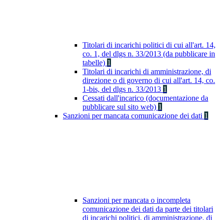
Titolari di incarichi politici di cui all'art. 14,
co. 1, del dlgs n. 33/2013 (da pubblicare in
tabelle)
1
Titolari di incarichi di amministrazione, di
direzione o di governo di cui all'art. 14, co.
1-bis, del dlgs n. 33/2013
1
Cessati dall'incarico (documentazione da
pubblicare sul sito web)
1
Sanzioni per mancata comunicazione dei dati
1
Sanzioni per mancata o incompleta
comunicazione dei dati da parte dei titolari
di incarichi politici, di amministrazione, di