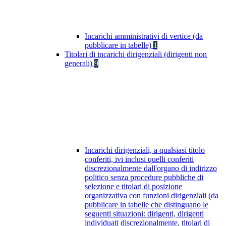
Incarichi amministrativi di vertice (da
pubblicare in tabelle)
1
Titolari di incarichi dirigenziali (dirigenti non
generali)
9
Incarichi dirigenziali, a qualsiasi titolo
conferiti, ivi inclusi quelli conferiti
discrezionalmente dall'organo di indirizzo
politico senza procedure pubbliche di
selezione e titolari di posizione
organizzativa con funzioni dirigenziali (da
pubblicare in tabelle che distinguano le
seguenti situazioni: dirigenti, dirigenti
individuati discrezionalmente, titolari di