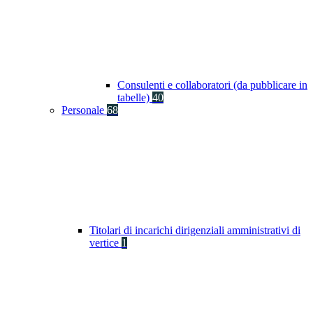
Consulenti e collaboratori (da pubblicare in
tabelle)
40
Personale
68
Titolari di incarichi dirigenziali amministrativi di
vertice
1