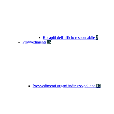
Recapiti dell'ufficio responsabile
2
Provvedimenti
16
Provvedimenti organi indirizzo-politico
12