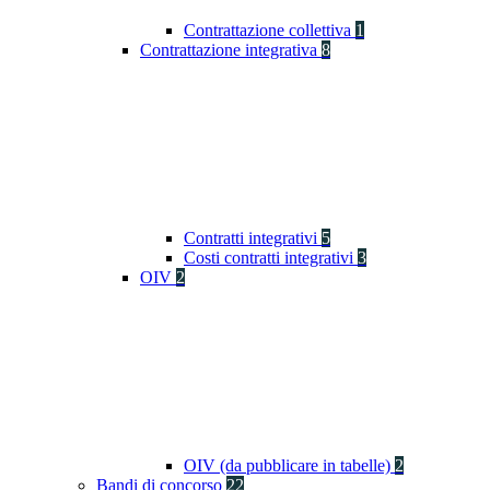
Contrattazione collettiva
1
Contrattazione integrativa
8
Contratti integrativi
5
Costi contratti integrativi
3
OIV
2
OIV (da pubblicare in tabelle)
2
Bandi di concorso
22