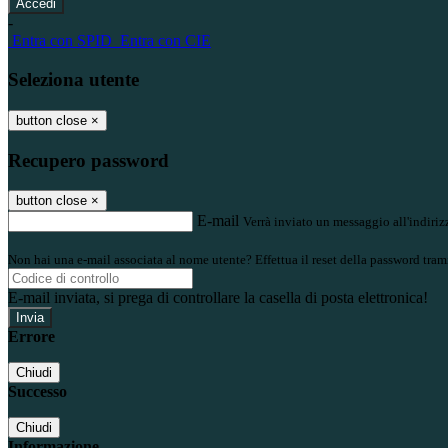
-
Entra con SPID
Entra con CIE
Seleziona utente
button close
×
Recupero password
button close
×
E-mail
Verrà inviato un messaggio all'indirizz
Non hai una e-mail associata al nome utente? Effettua il reset della password tram
E-mail inviata, si prega di controllare la casella di posta elettronica!
Errore
Chiudi
Successo
Chiudi
Informazione