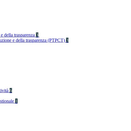
 e della trasparenza
3
rruzione e della trasparenza (PTPCT)
3
tività
6
stionale
1