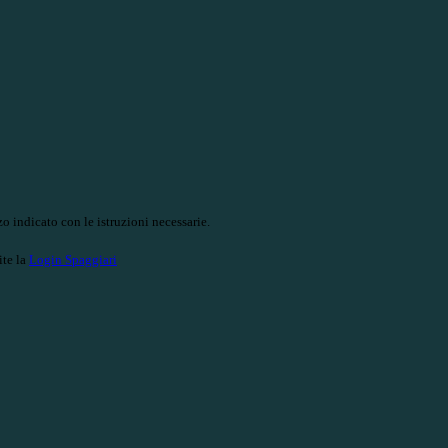
o indicato con le istruzioni necessarie.
ite la
Login Spaggiari