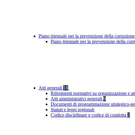
Piano triennale per la prevenzione della corruzione
Piano triennale per la prevenzione della co
Atti generali
18
Riferimenti normativi su organizzazione e at
Atti amministrativi generali
9
Documenti di programmazione strategico-ge
Statuti e leggi regionali
Codice disciplinare e codice di condotta
2