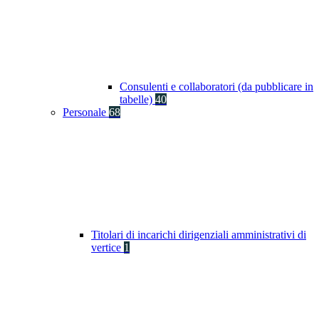
Consulenti e collaboratori (da pubblicare in
tabelle)
40
Personale
68
Titolari di incarichi dirigenziali amministrativi di
vertice
1