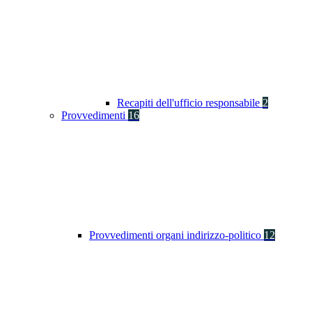
Recapiti dell'ufficio responsabile
2
Provvedimenti
16
Provvedimenti organi indirizzo-politico
12