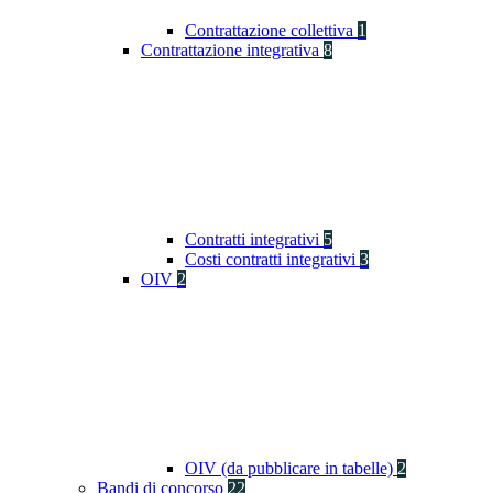
Contrattazione collettiva
1
Contrattazione integrativa
8
Contratti integrativi
5
Costi contratti integrativi
3
OIV
2
OIV (da pubblicare in tabelle)
2
Bandi di concorso
22