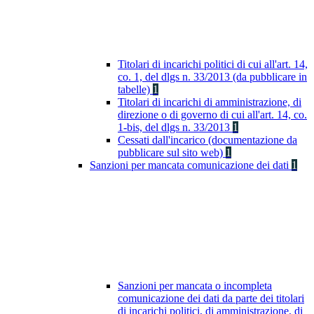
Titolari di incarichi politici di cui all'art. 14,
co. 1, del dlgs n. 33/2013 (da pubblicare in
tabelle)
1
Titolari di incarichi di amministrazione, di
direzione o di governo di cui all'art. 14, co.
1-bis, del dlgs n. 33/2013
1
Cessati dall'incarico (documentazione da
pubblicare sul sito web)
1
Sanzioni per mancata comunicazione dei dati
1
Sanzioni per mancata o incompleta
comunicazione dei dati da parte dei titolari
di incarichi politici, di amministrazione, di