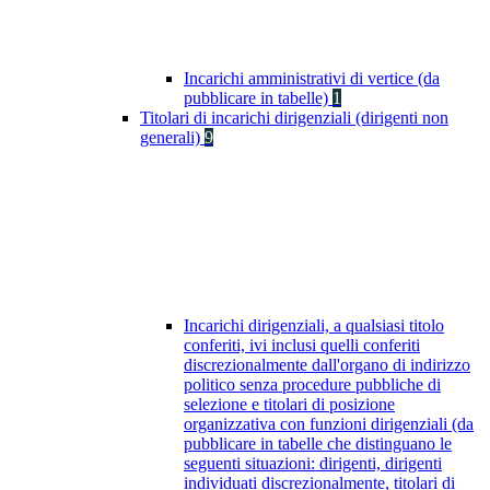
Incarichi amministrativi di vertice (da
pubblicare in tabelle)
1
Titolari di incarichi dirigenziali (dirigenti non
generali)
9
Incarichi dirigenziali, a qualsiasi titolo
conferiti, ivi inclusi quelli conferiti
discrezionalmente dall'organo di indirizzo
politico senza procedure pubbliche di
selezione e titolari di posizione
organizzativa con funzioni dirigenziali (da
pubblicare in tabelle che distinguano le
seguenti situazioni: dirigenti, dirigenti
individuati discrezionalmente, titolari di