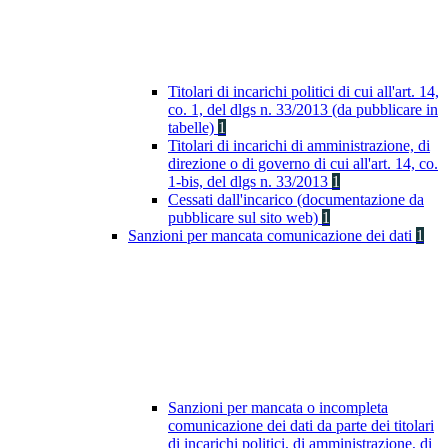
Titolari di incarichi politici di cui all'art. 14,
co. 1, del dlgs n. 33/2013 (da pubblicare in
tabelle)
1
Titolari di incarichi di amministrazione, di
direzione o di governo di cui all'art. 14, co.
1-bis, del dlgs n. 33/2013
1
Cessati dall'incarico (documentazione da
pubblicare sul sito web)
1
Sanzioni per mancata comunicazione dei dati
1
Sanzioni per mancata o incompleta
comunicazione dei dati da parte dei titolari
di incarichi politici, di amministrazione, di