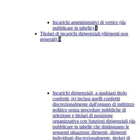
Incarichi amministrativi di vertice (da
pubblicare in tabelle)
1
Titolari di incarichi dirigenziali (dirigenti non
generali)
9
Incarichi dirigenziali, a qualsiasi titolo
conferiti, ivi inclusi quelli conferiti
discrezionalmente dall'organo di indirizzo
politico senza procedure pubbliche di
selezione e titolari di posizione
organizzativa con funzioni dirigenziali (da
pubblicare in tabelle che distinguano le
seguenti situazioni: dirigenti, dirigenti
individuati discrezionalmente, titolari di