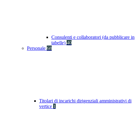
Consulenti e collaboratori (da pubblicare in
tabelle)
40
Personale
68
Titolari di incarichi dirigenziali amministrativi di
vertice
1