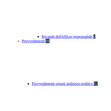
Recapiti dell'ufficio responsabile
2
Provvedimenti
16
Provvedimenti organi indirizzo-politico
12