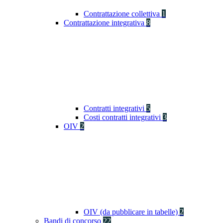
Contrattazione collettiva
1
Contrattazione integrativa
8
Contratti integrativi
5
Costi contratti integrativi
3
OIV
2
OIV (da pubblicare in tabelle)
2
Bandi di concorso
22