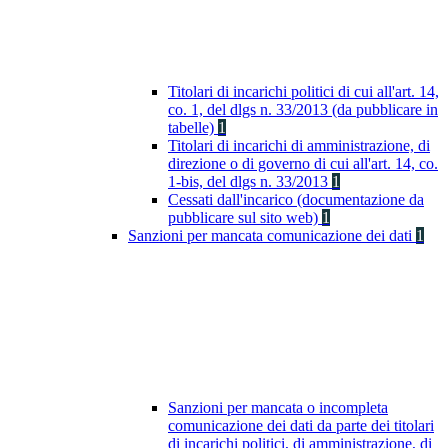
Titolari di incarichi politici di cui all'art. 14,
co. 1, del dlgs n. 33/2013 (da pubblicare in
tabelle)
1
Titolari di incarichi di amministrazione, di
direzione o di governo di cui all'art. 14, co.
1-bis, del dlgs n. 33/2013
1
Cessati dall'incarico (documentazione da
pubblicare sul sito web)
1
Sanzioni per mancata comunicazione dei dati
1
Sanzioni per mancata o incompleta
comunicazione dei dati da parte dei titolari
di incarichi politici, di amministrazione, di