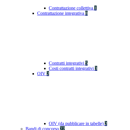
Contrattazione collettiva
1
Contrattazione integrativa
8
Contratti integrativi
5
Costi contratti integrativi
3
OIV
2
OIV (da pubblicare in tabelle)
2
Bandi di concorso
22