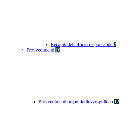
Recapiti dell'ufficio responsabile
2
Provvedimenti
16
Provvedimenti organi indirizzo-politico
12