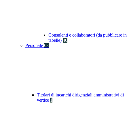
Consulenti e collaboratori (da pubblicare in
tabelle)
40
Personale
68
Titolari di incarichi dirigenziali amministrativi di
vertice
1