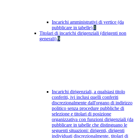
Incarichi amministrativi di vertice (da
pubblicare in tabelle)
1
Titolari di incarichi dirigenziali (dirigenti non
generali)
9
Incarichi dirigenziali, a qualsiasi titolo
conferiti, ivi inclusi quelli conferiti
discrezionalmente dall'organo di indirizzo
politico senza procedure pubbliche di
selezione e titolari di posizione
organizzativa con funzioni dirigenziali (da
pubblicare in tabelle che distinguano le
seguenti situazioni: dirigenti, dirigenti
individuati discrezionalmente, titolari di