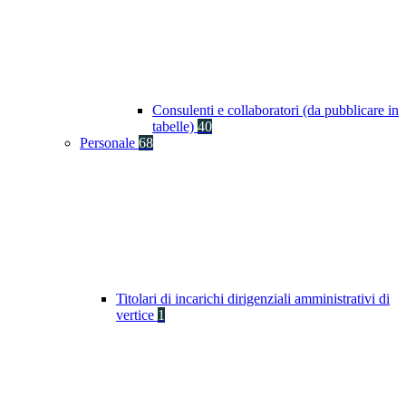
Consulenti e collaboratori (da pubblicare in
tabelle)
40
Personale
68
Titolari di incarichi dirigenziali amministrativi di
vertice
1