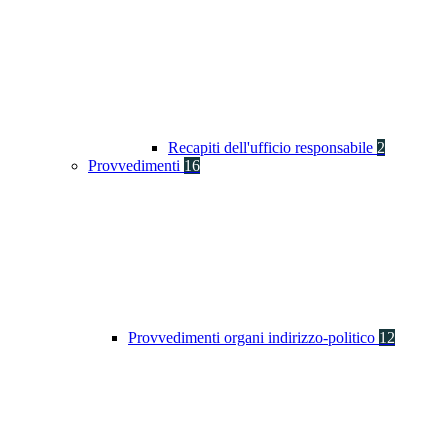
Recapiti dell'ufficio responsabile
2
Provvedimenti
16
Provvedimenti organi indirizzo-politico
12