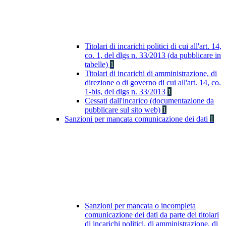
Titolari di incarichi politici di cui all'art. 14,
co. 1, del dlgs n. 33/2013 (da pubblicare in
tabelle)
1
Titolari di incarichi di amministrazione, di
direzione o di governo di cui all'art. 14, co.
1-bis, del dlgs n. 33/2013
1
Cessati dall'incarico (documentazione da
pubblicare sul sito web)
1
Sanzioni per mancata comunicazione dei dati
1
Sanzioni per mancata o incompleta
comunicazione dei dati da parte dei titolari
di incarichi politici, di amministrazione, di