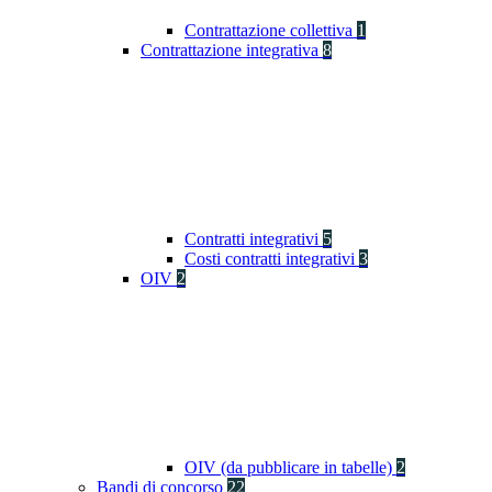
Contrattazione collettiva
1
Contrattazione integrativa
8
Contratti integrativi
5
Costi contratti integrativi
3
OIV
2
OIV (da pubblicare in tabelle)
2
Bandi di concorso
22