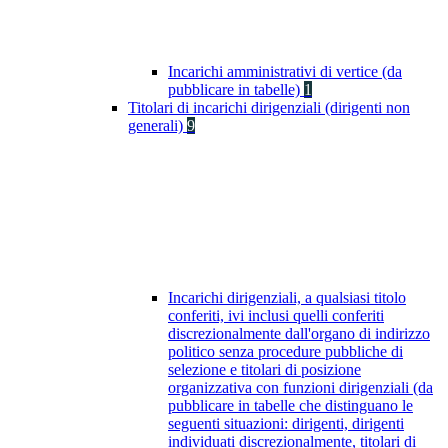
Incarichi amministrativi di vertice (da
pubblicare in tabelle)
1
Titolari di incarichi dirigenziali (dirigenti non
generali)
9
Incarichi dirigenziali, a qualsiasi titolo
conferiti, ivi inclusi quelli conferiti
discrezionalmente dall'organo di indirizzo
politico senza procedure pubbliche di
selezione e titolari di posizione
organizzativa con funzioni dirigenziali (da
pubblicare in tabelle che distinguano le
seguenti situazioni: dirigenti, dirigenti
individuati discrezionalmente, titolari di