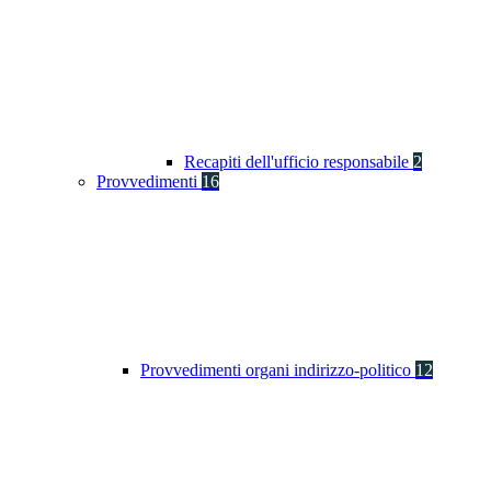
Recapiti dell'ufficio responsabile
2
Provvedimenti
16
Provvedimenti organi indirizzo-politico
12