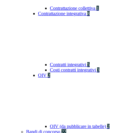
Contrattazione collettiva
1
Contrattazione integrativa
8
Contratti integrativi
5
Costi contratti integrativi
3
OIV
2
OIV (da pubblicare in tabelle)
2
Bandi di concorso
22