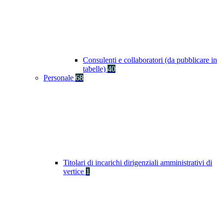
Consulenti e collaboratori (da pubblicare in
tabelle)
40
Personale
68
Titolari di incarichi dirigenziali amministrativi di
vertice
1