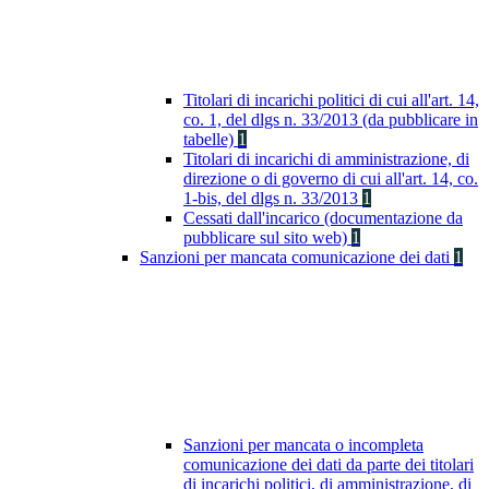
Titolari di incarichi politici di cui all'art. 14,
co. 1, del dlgs n. 33/2013 (da pubblicare in
tabelle)
1
Titolari di incarichi di amministrazione, di
direzione o di governo di cui all'art. 14, co.
1-bis, del dlgs n. 33/2013
1
Cessati dall'incarico (documentazione da
pubblicare sul sito web)
1
Sanzioni per mancata comunicazione dei dati
1
Sanzioni per mancata o incompleta
comunicazione dei dati da parte dei titolari
di incarichi politici, di amministrazione, di