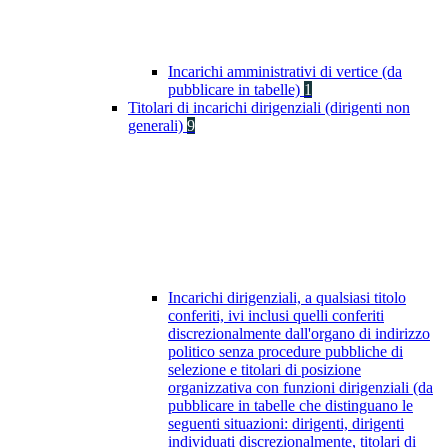
Incarichi amministrativi di vertice (da
pubblicare in tabelle)
1
Titolari di incarichi dirigenziali (dirigenti non
generali)
9
Incarichi dirigenziali, a qualsiasi titolo
conferiti, ivi inclusi quelli conferiti
discrezionalmente dall'organo di indirizzo
politico senza procedure pubbliche di
selezione e titolari di posizione
organizzativa con funzioni dirigenziali (da
pubblicare in tabelle che distinguano le
seguenti situazioni: dirigenti, dirigenti
individuati discrezionalmente, titolari di