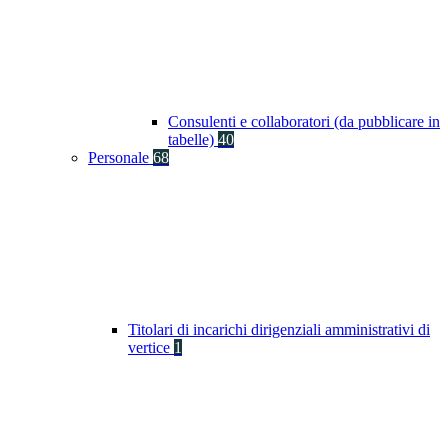
Consulenti e collaboratori (da pubblicare in
tabelle)
40
Personale
68
Titolari di incarichi dirigenziali amministrativi di
vertice
1