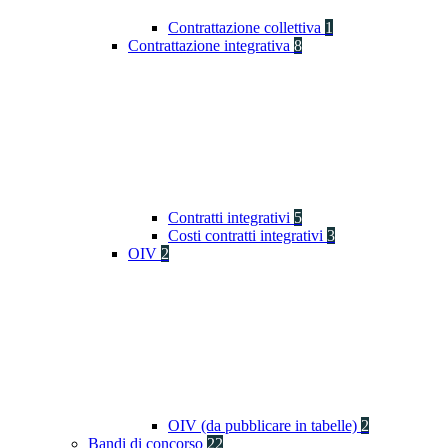
Contrattazione collettiva
1
Contrattazione integrativa
8
Contratti integrativi
5
Costi contratti integrativi
3
OIV
2
OIV (da pubblicare in tabelle)
2
Bandi di concorso
22