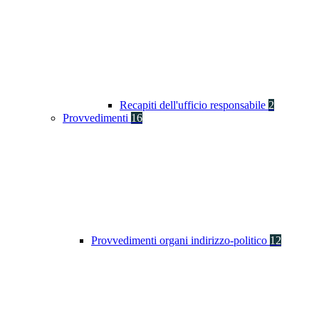
Recapiti dell'ufficio responsabile
2
Provvedimenti
16
Provvedimenti organi indirizzo-politico
12