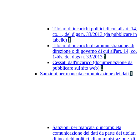
Titolari di incarichi politici di cui all'art. 14,
co. 1, del dlgs n. 33/2013 (da pubblicare in
tabelle)
1
Titolari di incarichi di amministrazione, di
direzione o di governo di cui all'art. 14, co.
1-bis, del dlgs n. 33/2013
1
Cessati dall'incarico (documentazione da
pubblicare sul sito web)
1
Sanzioni per mancata comunicazione dei dati
1
Sanzioni per mancata o incompleta
comunicazione dei dati da parte dei titolari
di incarichi politici, di amministrazione, di