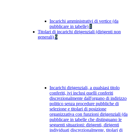
Incarichi amministrativi di vertice (da
pubblicare in tabelle)
1
Titolari di incarichi dirigenziali (dirigenti non
generali)
9
Incarichi dirigenziali, a qualsiasi titolo
conferiti, ivi inclusi quelli conferiti
discrezionalmente dall'organo di indirizzo
politico senza procedure pubbliche di
selezione e titolari di posizione
organizzativa con funzioni dirigenziali (da
pubblicare in tabelle che distinguano le
seguenti situazioni: dirigenti, dirigenti
individuati discrezionalmente, titolari di