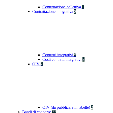
Contrattazione collettiva
1
Contrattazione integrativa
8
Contratti integrativi
5
Costi contratti integrativi
3
OIV
2
OIV (da pubblicare in tabelle)
2
Bandi di concorso
22