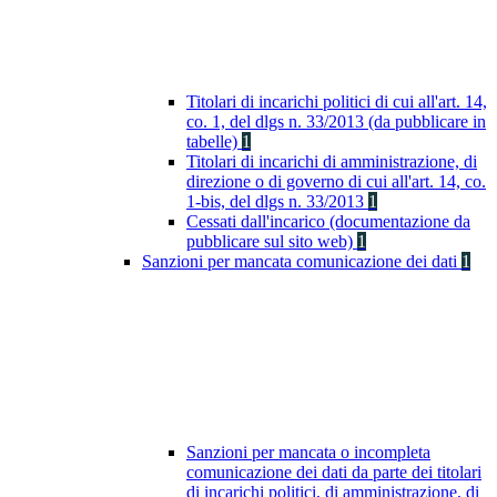
Titolari di incarichi politici di cui all'art. 14,
co. 1, del dlgs n. 33/2013 (da pubblicare in
tabelle)
1
Titolari di incarichi di amministrazione, di
direzione o di governo di cui all'art. 14, co.
1-bis, del dlgs n. 33/2013
1
Cessati dall'incarico (documentazione da
pubblicare sul sito web)
1
Sanzioni per mancata comunicazione dei dati
1
Sanzioni per mancata o incompleta
comunicazione dei dati da parte dei titolari
di incarichi politici, di amministrazione, di