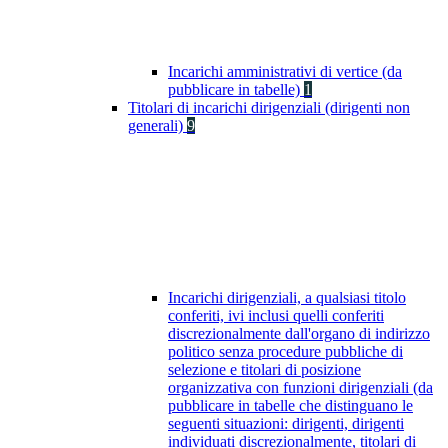
Incarichi amministrativi di vertice (da
pubblicare in tabelle)
1
Titolari di incarichi dirigenziali (dirigenti non
generali)
9
Incarichi dirigenziali, a qualsiasi titolo
conferiti, ivi inclusi quelli conferiti
discrezionalmente dall'organo di indirizzo
politico senza procedure pubbliche di
selezione e titolari di posizione
organizzativa con funzioni dirigenziali (da
pubblicare in tabelle che distinguano le
seguenti situazioni: dirigenti, dirigenti
individuati discrezionalmente, titolari di