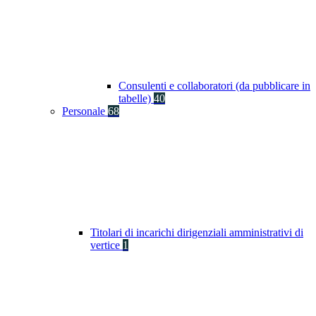
Consulenti e collaboratori (da pubblicare in
tabelle)
40
Personale
68
Titolari di incarichi dirigenziali amministrativi di
vertice
1