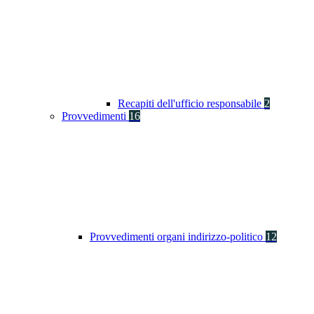
Recapiti dell'ufficio responsabile
2
Provvedimenti
16
Provvedimenti organi indirizzo-politico
12