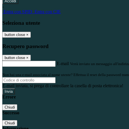
-
Entra con SPID
Entra con CIE
Seleziona utente
button close
×
Recupero password
button close
×
E-mail
Verrà inviato un messaggio all'indirizz
Non hai una e-mail associata al nome utente? Effettua il reset della password tram
E-mail inviata, si prega di controllare la casella di posta elettronica!
Errore
Chiudi
Successo
Chiudi
Informazione