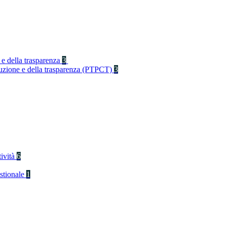
 e della trasparenza
3
rruzione e della trasparenza (PTPCT)
3
tività
6
stionale
1