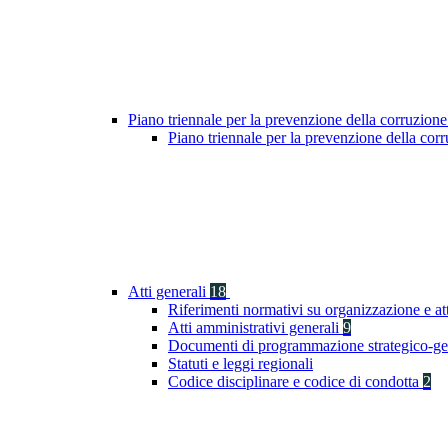
Piano triennale per la prevenzione della corruzione
Piano triennale per la prevenzione della co
Atti generali
18
Riferimenti normativi su organizzazione e at
Atti amministrativi generali
9
Documenti di programmazione strategico-ge
Statuti e leggi regionali
Codice disciplinare e codice di condotta
2