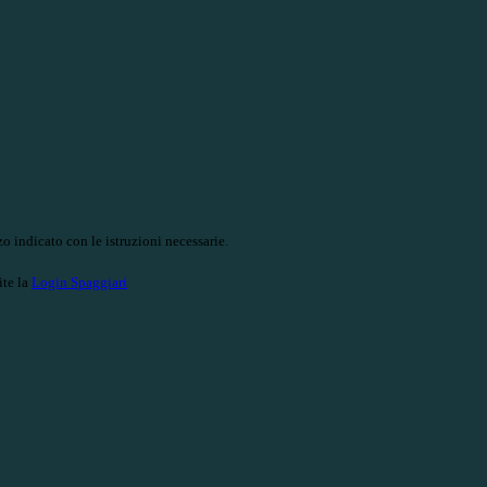
o indicato con le istruzioni necessarie.
ite la
Login Spaggiari