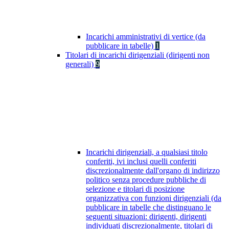
Incarichi amministrativi di vertice (da
pubblicare in tabelle)
1
Titolari di incarichi dirigenziali (dirigenti non
generali)
9
Incarichi dirigenziali, a qualsiasi titolo
conferiti, ivi inclusi quelli conferiti
discrezionalmente dall'organo di indirizzo
politico senza procedure pubbliche di
selezione e titolari di posizione
organizzativa con funzioni dirigenziali (da
pubblicare in tabelle che distinguano le
seguenti situazioni: dirigenti, dirigenti
individuati discrezionalmente, titolari di