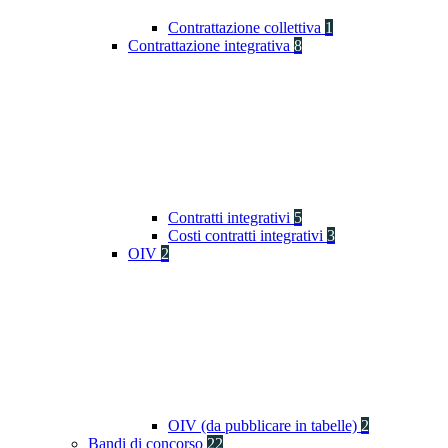
Contrattazione collettiva
1
Contrattazione integrativa
8
Contratti integrativi
5
Costi contratti integrativi
3
OIV
2
OIV (da pubblicare in tabelle)
2
Bandi di concorso
22