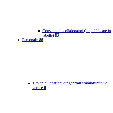
Consulenti e collaboratori (da pubblicare in
tabelle)
40
Personale
68
Titolari di incarichi dirigenziali amministrativi di
vertice
1