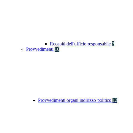
Recapiti dell'ufficio responsabile
2
Provvedimenti
16
Provvedimenti organi indirizzo-politico
12