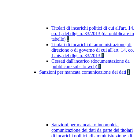
Titolari di incarichi politici di cui all'art. 14,
co. 1, del dlgs n. 33/2013 (da pubblicare in
tabelle)
1
Titolari di incarichi di amministrazione, di
direzione o di governo di cui all'art. 14, co.
1-bis, del dlgs n. 33/2013
1
Cessati dall'incarico (documentazione da
pubblicare sul sito web)
1
Sanzioni per mancata comunicazione dei dati
1
Sanzioni per mancata o incompleta
comunicazione dei dati da parte dei titolari
di incarichi politici, di amministrazione, di