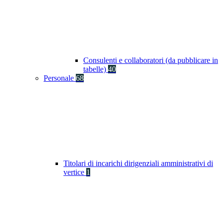
Consulenti e collaboratori (da pubblicare in
tabelle)
40
Personale
68
Titolari di incarichi dirigenziali amministrativi di
vertice
1