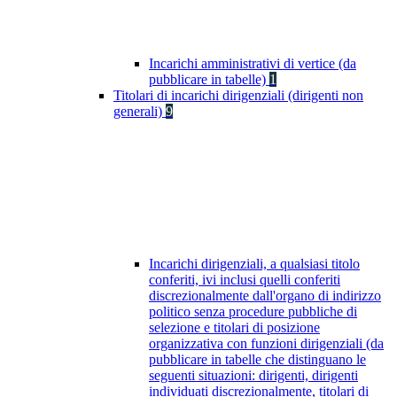
Incarichi amministrativi di vertice (da
pubblicare in tabelle)
1
Titolari di incarichi dirigenziali (dirigenti non
generali)
9
Incarichi dirigenziali, a qualsiasi titolo
conferiti, ivi inclusi quelli conferiti
discrezionalmente dall'organo di indirizzo
politico senza procedure pubbliche di
selezione e titolari di posizione
organizzativa con funzioni dirigenziali (da
pubblicare in tabelle che distinguano le
seguenti situazioni: dirigenti, dirigenti
individuati discrezionalmente, titolari di