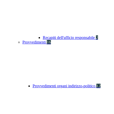
Recapiti dell'ufficio responsabile
2
Provvedimenti
16
Provvedimenti organi indirizzo-politico
12