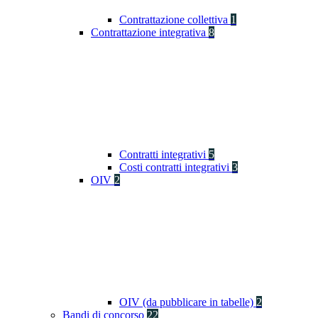
Contrattazione collettiva
1
Contrattazione integrativa
8
Contratti integrativi
5
Costi contratti integrativi
3
OIV
2
OIV (da pubblicare in tabelle)
2
Bandi di concorso
22