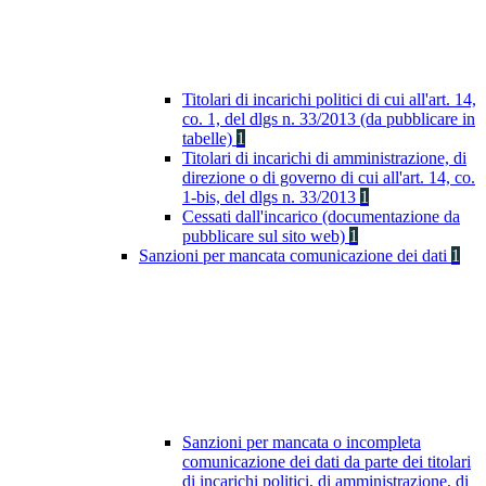
Titolari di incarichi politici di cui all'art. 14,
co. 1, del dlgs n. 33/2013 (da pubblicare in
tabelle)
1
Titolari di incarichi di amministrazione, di
direzione o di governo di cui all'art. 14, co.
1-bis, del dlgs n. 33/2013
1
Cessati dall'incarico (documentazione da
pubblicare sul sito web)
1
Sanzioni per mancata comunicazione dei dati
1
Sanzioni per mancata o incompleta
comunicazione dei dati da parte dei titolari
di incarichi politici, di amministrazione, di