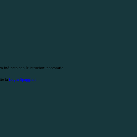
o indicato con le istruzioni necessarie.
ite la
Login Spaggiari