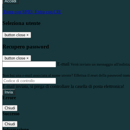
-
Entra con SPID
Entra con CIE
Seleziona utente
button close
×
Recupero password
button close
×
E-mail
Verrà inviato un messaggio all'indirizz
Non hai una e-mail associata al nome utente? Effettua il reset della password tram
E-mail inviata, si prega di controllare la casella di posta elettronica!
Errore
Chiudi
Successo
Chiudi
Informazione