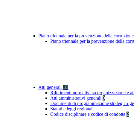
Piano triennale per la prevenzione della corruzione
Piano triennale per la prevenzione della co
Atti generali
18
Riferimenti normativi su organizzazione e at
Atti amministrativi generali
9
Documenti di programmazione strategico-ge
Statuti e leggi regionali
Codice disciplinare e codice di condotta
2