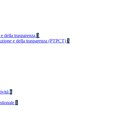
 e della trasparenza
3
rruzione e della trasparenza (PTPCT)
3
tività
6
stionale
1