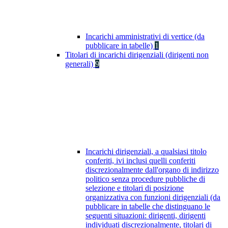
Incarichi amministrativi di vertice (da
pubblicare in tabelle)
1
Titolari di incarichi dirigenziali (dirigenti non
generali)
9
Incarichi dirigenziali, a qualsiasi titolo
conferiti, ivi inclusi quelli conferiti
discrezionalmente dall'organo di indirizzo
politico senza procedure pubbliche di
selezione e titolari di posizione
organizzativa con funzioni dirigenziali (da
pubblicare in tabelle che distinguano le
seguenti situazioni: dirigenti, dirigenti
individuati discrezionalmente, titolari di