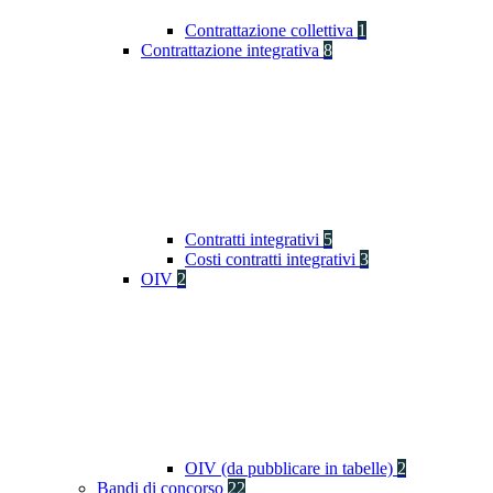
Contrattazione collettiva
1
Contrattazione integrativa
8
Contratti integrativi
5
Costi contratti integrativi
3
OIV
2
OIV (da pubblicare in tabelle)
2
Bandi di concorso
22