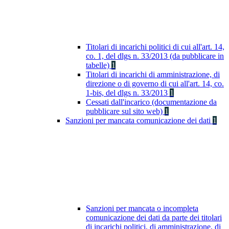
Titolari di incarichi politici di cui all'art. 14,
co. 1, del dlgs n. 33/2013 (da pubblicare in
tabelle)
1
Titolari di incarichi di amministrazione, di
direzione o di governo di cui all'art. 14, co.
1-bis, del dlgs n. 33/2013
1
Cessati dall'incarico (documentazione da
pubblicare sul sito web)
1
Sanzioni per mancata comunicazione dei dati
1
Sanzioni per mancata o incompleta
comunicazione dei dati da parte dei titolari
di incarichi politici, di amministrazione, di