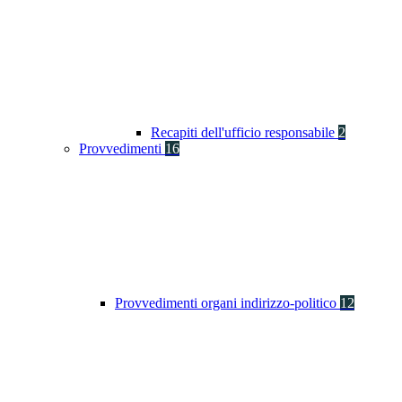
Recapiti dell'ufficio responsabile
2
Provvedimenti
16
Provvedimenti organi indirizzo-politico
12