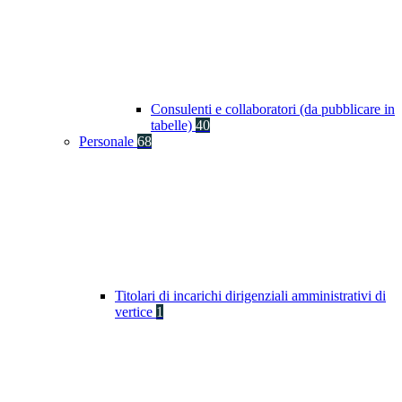
Consulenti e collaboratori (da pubblicare in
tabelle)
40
Personale
68
Titolari di incarichi dirigenziali amministrativi di
vertice
1