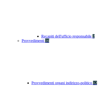
Recapiti dell'ufficio responsabile
2
Provvedimenti
16
Provvedimenti organi indirizzo-politico
12