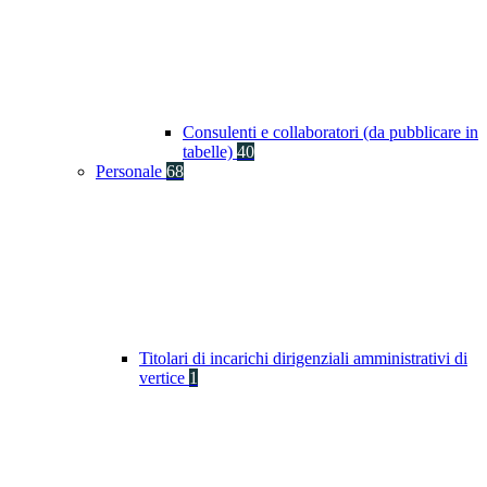
Consulenti e collaboratori (da pubblicare in
tabelle)
40
Personale
68
Titolari di incarichi dirigenziali amministrativi di
vertice
1