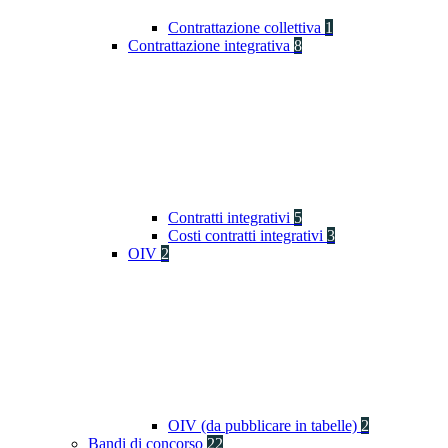
Contrattazione collettiva
1
Contrattazione integrativa
8
Contratti integrativi
5
Costi contratti integrativi
3
OIV
2
OIV (da pubblicare in tabelle)
2
Bandi di concorso
22