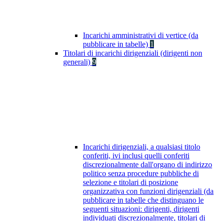
Incarichi amministrativi di vertice (da
pubblicare in tabelle)
1
Titolari di incarichi dirigenziali (dirigenti non
generali)
9
Incarichi dirigenziali, a qualsiasi titolo
conferiti, ivi inclusi quelli conferiti
discrezionalmente dall'organo di indirizzo
politico senza procedure pubbliche di
selezione e titolari di posizione
organizzativa con funzioni dirigenziali (da
pubblicare in tabelle che distinguano le
seguenti situazioni: dirigenti, dirigenti
individuati discrezionalmente, titolari di