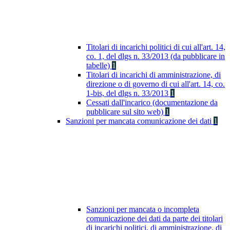
Titolari di incarichi politici di cui all'art. 14,
co. 1, del dlgs n. 33/2013 (da pubblicare in
tabelle)
1
Titolari di incarichi di amministrazione, di
direzione o di governo di cui all'art. 14, co.
1-bis, del dlgs n. 33/2013
1
Cessati dall'incarico (documentazione da
pubblicare sul sito web)
1
Sanzioni per mancata comunicazione dei dati
1
Sanzioni per mancata o incompleta
comunicazione dei dati da parte dei titolari
di incarichi politici, di amministrazione, di