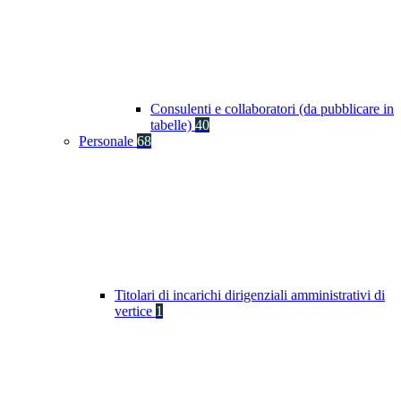
Consulenti e collaboratori (da pubblicare in
tabelle)
40
Personale
68
Titolari di incarichi dirigenziali amministrativi di
vertice
1