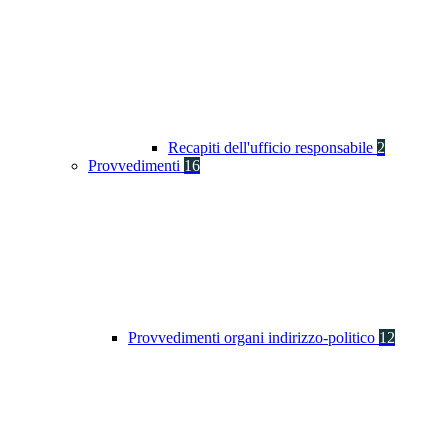
Recapiti dell'ufficio responsabile
2
Provvedimenti
16
Provvedimenti organi indirizzo-politico
12