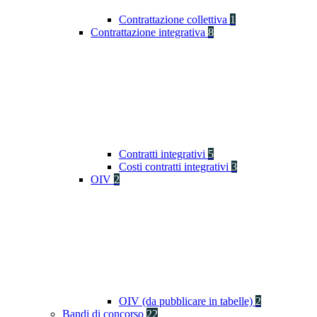
Contrattazione collettiva
1
Contrattazione integrativa
8
Contratti integrativi
5
Costi contratti integrativi
3
OIV
2
OIV (da pubblicare in tabelle)
2
Bandi di concorso
22