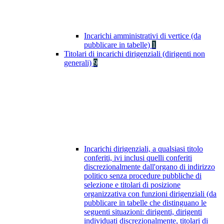
Incarichi amministrativi di vertice (da
pubblicare in tabelle)
1
Titolari di incarichi dirigenziali (dirigenti non
generali)
9
Incarichi dirigenziali, a qualsiasi titolo
conferiti, ivi inclusi quelli conferiti
discrezionalmente dall'organo di indirizzo
politico senza procedure pubbliche di
selezione e titolari di posizione
organizzativa con funzioni dirigenziali (da
pubblicare in tabelle che distinguano le
seguenti situazioni: dirigenti, dirigenti
individuati discrezionalmente, titolari di