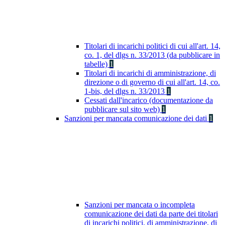
Titolari di incarichi politici di cui all'art. 14,
co. 1, del dlgs n. 33/2013 (da pubblicare in
tabelle)
1
Titolari di incarichi di amministrazione, di
direzione o di governo di cui all'art. 14, co.
1-bis, del dlgs n. 33/2013
1
Cessati dall'incarico (documentazione da
pubblicare sul sito web)
1
Sanzioni per mancata comunicazione dei dati
1
Sanzioni per mancata o incompleta
comunicazione dei dati da parte dei titolari
di incarichi politici, di amministrazione, di