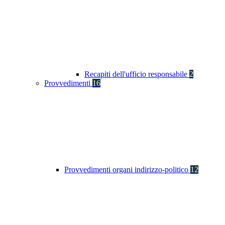
Recapiti dell'ufficio responsabile
2
Provvedimenti
16
Provvedimenti organi indirizzo-politico
12