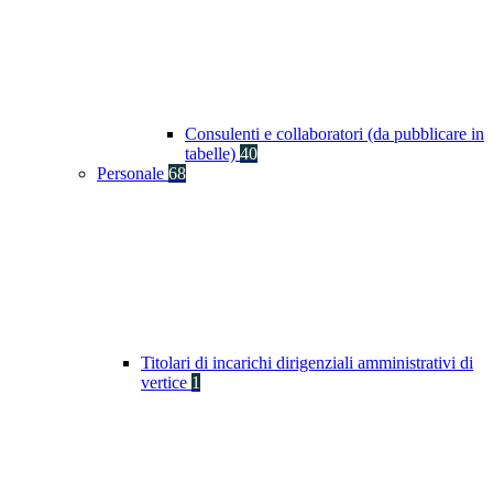
Consulenti e collaboratori (da pubblicare in
tabelle)
40
Personale
68
Titolari di incarichi dirigenziali amministrativi di
vertice
1