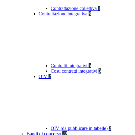
Contrattazione collettiva
1
Contrattazione integrativa
8
Contratti integrativi
5
Costi contratti integrativi
3
OIV
2
OIV (da pubblicare in tabelle)
2
Bandi di concorso
22