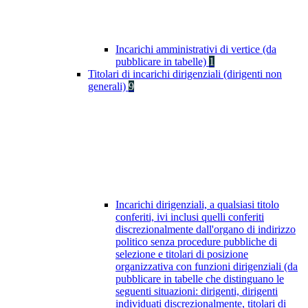
Incarichi amministrativi di vertice (da
pubblicare in tabelle)
1
Titolari di incarichi dirigenziali (dirigenti non
generali)
9
Incarichi dirigenziali, a qualsiasi titolo
conferiti, ivi inclusi quelli conferiti
discrezionalmente dall'organo di indirizzo
politico senza procedure pubbliche di
selezione e titolari di posizione
organizzativa con funzioni dirigenziali (da
pubblicare in tabelle che distinguano le
seguenti situazioni: dirigenti, dirigenti
individuati discrezionalmente, titolari di