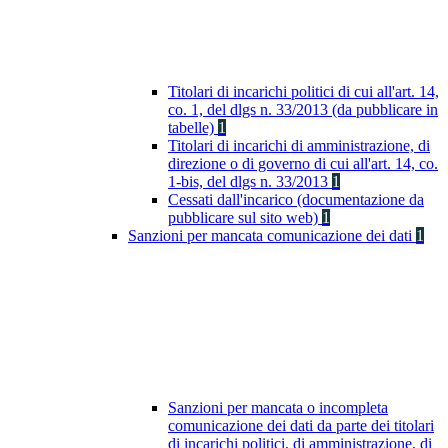
Titolari di incarichi politici di cui all'art. 14,
co. 1, del dlgs n. 33/2013 (da pubblicare in
tabelle)
1
Titolari di incarichi di amministrazione, di
direzione o di governo di cui all'art. 14, co.
1-bis, del dlgs n. 33/2013
1
Cessati dall'incarico (documentazione da
pubblicare sul sito web)
1
Sanzioni per mancata comunicazione dei dati
1
Sanzioni per mancata o incompleta
comunicazione dei dati da parte dei titolari
di incarichi politici, di amministrazione, di