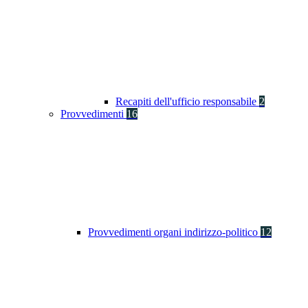
Recapiti dell'ufficio responsabile
2
Provvedimenti
16
Provvedimenti organi indirizzo-politico
12