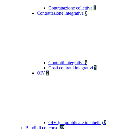
Contrattazione collettiva
1
Contrattazione integrativa
8
Contratti integrativi
5
Costi contratti integrativi
3
OIV
2
OIV (da pubblicare in tabelle)
2
Bandi di concorso
22