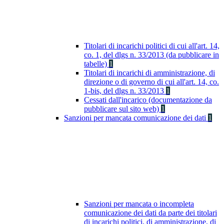
Titolari di incarichi politici di cui all'art. 14,
co. 1, del dlgs n. 33/2013 (da pubblicare in
tabelle)
1
Titolari di incarichi di amministrazione, di
direzione o di governo di cui all'art. 14, co.
1-bis, del dlgs n. 33/2013
1
Cessati dall'incarico (documentazione da
pubblicare sul sito web)
1
Sanzioni per mancata comunicazione dei dati
1
Sanzioni per mancata o incompleta
comunicazione dei dati da parte dei titolari
di incarichi politici, di amministrazione, di