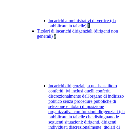
Incarichi amministrativi di vertice (da
pubblicare in tabelle)
1
Titolari di incarichi dirigenziali (dirigenti non
generali)
9
Incarichi dirigenziali, a qualsiasi titolo
conferiti, ivi inclusi quelli conferiti
discrezionalmente dall'organo di indirizzo
politico senza procedure pubbliche di
selezione e titolari di posizione
organizzativa con funzioni dirigenziali (da
pubblicare in tabelle che distinguano le
seguenti situazioni: dirigenti, dirigenti
individuati discrezionalmente, titolari di