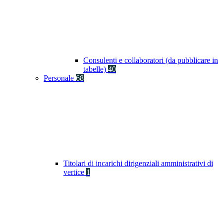
Consulenti e collaboratori (da pubblicare in
tabelle)
40
Personale
68
Titolari di incarichi dirigenziali amministrativi di
vertice
1