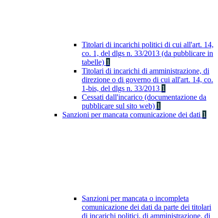
Titolari di incarichi politici di cui all'art. 14,
co. 1, del dlgs n. 33/2013 (da pubblicare in
tabelle)
1
Titolari di incarichi di amministrazione, di
direzione o di governo di cui all'art. 14, co.
1-bis, del dlgs n. 33/2013
1
Cessati dall'incarico (documentazione da
pubblicare sul sito web)
1
Sanzioni per mancata comunicazione dei dati
1
Sanzioni per mancata o incompleta
comunicazione dei dati da parte dei titolari
di incarichi politici, di amministrazione, di