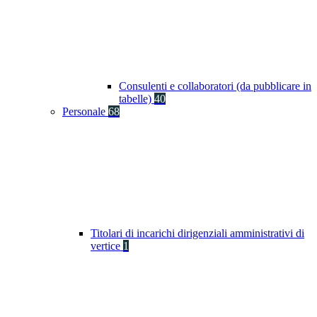
Consulenti e collaboratori (da pubblicare in
tabelle)
40
Personale
68
Titolari di incarichi dirigenziali amministrativi di
vertice
1