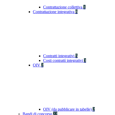
Contrattazione collettiva
1
Contrattazione integrativa
8
Contratti integrativi
5
Costi contratti integrativi
3
OIV
2
OIV (da pubblicare in tabelle)
2
Bandi di concorso
22