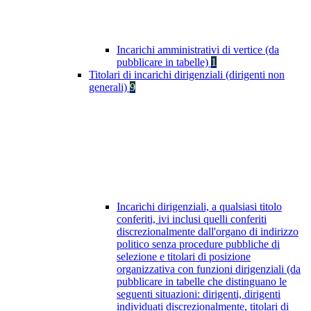
Incarichi amministrativi di vertice (da
pubblicare in tabelle)
1
Titolari di incarichi dirigenziali (dirigenti non
generali)
9
Incarichi dirigenziali, a qualsiasi titolo
conferiti, ivi inclusi quelli conferiti
discrezionalmente dall'organo di indirizzo
politico senza procedure pubbliche di
selezione e titolari di posizione
organizzativa con funzioni dirigenziali (da
pubblicare in tabelle che distinguano le
seguenti situazioni: dirigenti, dirigenti
individuati discrezionalmente, titolari di