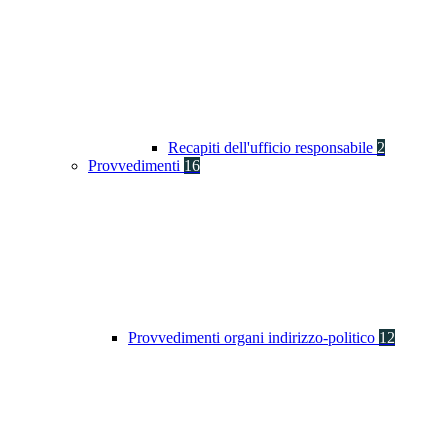
Recapiti dell'ufficio responsabile
2
Provvedimenti
16
Provvedimenti organi indirizzo-politico
12