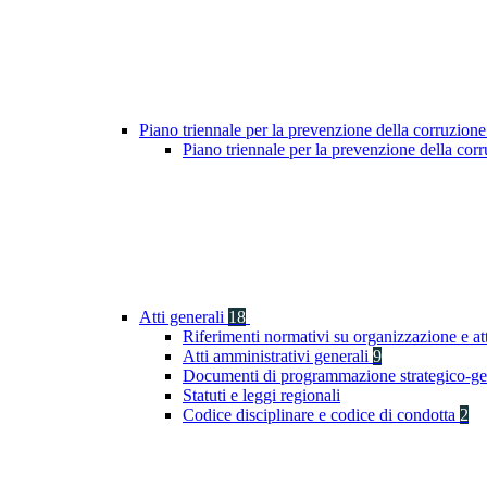
Piano triennale per la prevenzione della corruzione
Piano triennale per la prevenzione della co
Atti generali
18
Riferimenti normativi su organizzazione e at
Atti amministrativi generali
9
Documenti di programmazione strategico-ge
Statuti e leggi regionali
Codice disciplinare e codice di condotta
2