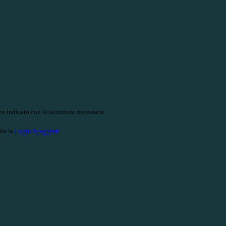
o indicato con le istruzioni necessarie.
ite la
Login Spaggiari