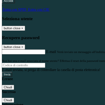
-
Entra con SPID
Entra con CIE
Seleziona utente
button close
×
Recupero password
button close
×
E-mail
Verrà inviato un messaggio all'indirizz
Non hai una e-mail associata al nome utente? Effettua il reset della password tram
E-mail inviata, si prega di controllare la casella di posta elettronica!
Errore
Chiudi
Successo
Chiudi
Informazione