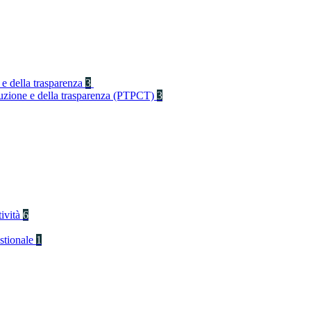
 e della trasparenza
3
rruzione e della trasparenza (PTPCT)
3
tività
6
stionale
1