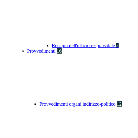
Recapiti dell'ufficio responsabile
2
Provvedimenti
16
Provvedimenti organi indirizzo-politico
12