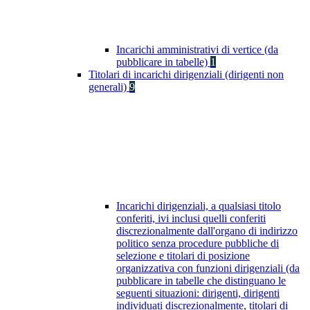
Incarichi amministrativi di vertice (da
pubblicare in tabelle)
1
Titolari di incarichi dirigenziali (dirigenti non
generali)
9
Incarichi dirigenziali, a qualsiasi titolo
conferiti, ivi inclusi quelli conferiti
discrezionalmente dall'organo di indirizzo
politico senza procedure pubbliche di
selezione e titolari di posizione
organizzativa con funzioni dirigenziali (da
pubblicare in tabelle che distinguano le
seguenti situazioni: dirigenti, dirigenti
individuati discrezionalmente, titolari di