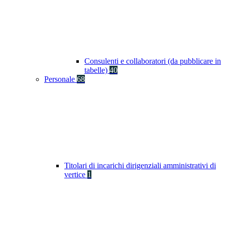
Consulenti e collaboratori (da pubblicare in
tabelle)
40
Personale
68
Titolari di incarichi dirigenziali amministrativi di
vertice
1