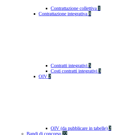
Contrattazione collettiva
1
Contrattazione integrativa
8
Contratti integrativi
5
Costi contratti integrativi
3
OIV
2
OIV (da pubblicare in tabelle)
2
Bandi di concorso
22