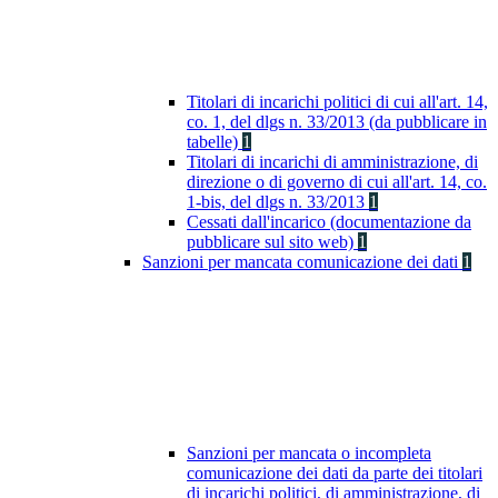
Titolari di incarichi politici di cui all'art. 14,
co. 1, del dlgs n. 33/2013 (da pubblicare in
tabelle)
1
Titolari di incarichi di amministrazione, di
direzione o di governo di cui all'art. 14, co.
1-bis, del dlgs n. 33/2013
1
Cessati dall'incarico (documentazione da
pubblicare sul sito web)
1
Sanzioni per mancata comunicazione dei dati
1
Sanzioni per mancata o incompleta
comunicazione dei dati da parte dei titolari
di incarichi politici, di amministrazione, di