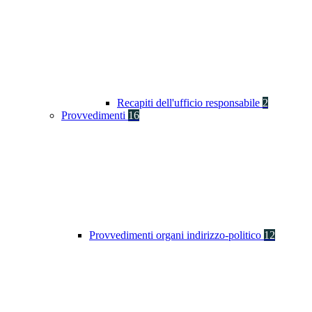
Recapiti dell'ufficio responsabile
2
Provvedimenti
16
Provvedimenti organi indirizzo-politico
12