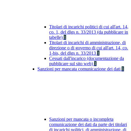
Titolari di incarichi politici di cui all'art. 14,
co. 1, del dlgs n. 33/2013 (da pubblicare in
tabelle)
1
Titolari di incarichi di amministrazione, di
direzione o di governo di cui all'art. 14, co.
1-bis, del dlgs n. 33/2013
1
Cessati dall'incarico (documentazione da
pubblicare sul sito web)
1
Sanzioni per mancata comunicazione dei dati
1
Sanzioni per mancata o incompleta
comunicazione dei dati da parte dei titolari
di incarichi politici, di amministrazione, di