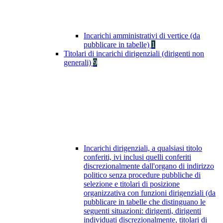
Incarichi amministrativi di vertice (da
pubblicare in tabelle)
1
Titolari di incarichi dirigenziali (dirigenti non
generali)
9
Incarichi dirigenziali, a qualsiasi titolo
conferiti, ivi inclusi quelli conferiti
discrezionalmente dall'organo di indirizzo
politico senza procedure pubbliche di
selezione e titolari di posizione
organizzativa con funzioni dirigenziali (da
pubblicare in tabelle che distinguano le
seguenti situazioni: dirigenti, dirigenti
individuati discrezionalmente, titolari di