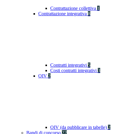
Contrattazione collettiva
1
Contrattazione integrativa
8
Contratti integrativi
5
Costi contratti integrativi
3
OIV
2
OIV (da pubblicare in tabelle)
2
Bandi di concorso
22