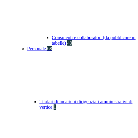
Consulenti e collaboratori (da pubblicare in
tabelle)
40
Personale
68
Titolari di incarichi dirigenziali amministrativi di
vertice
1