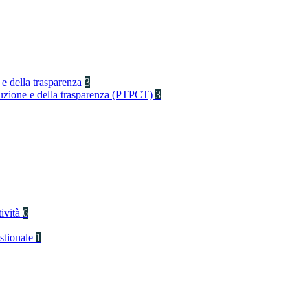
 e della trasparenza
3
rruzione e della trasparenza (PTPCT)
3
tività
6
stionale
1