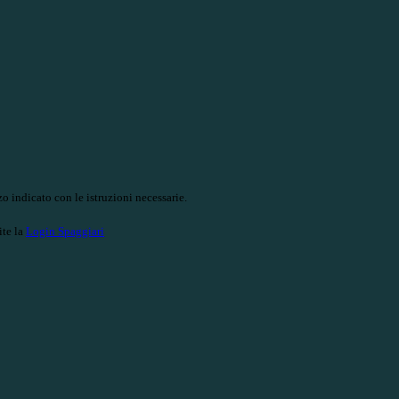
o indicato con le istruzioni necessarie.
ite la
Login Spaggiari