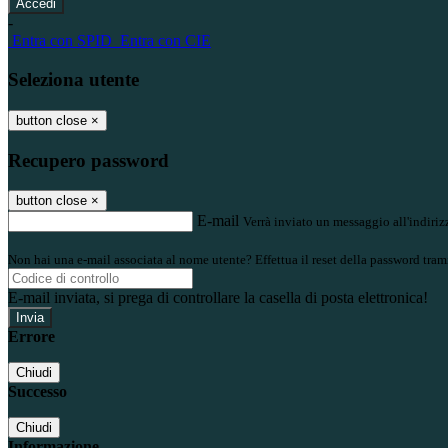
-
Entra con SPID
Entra con CIE
Seleziona utente
button close
×
Recupero password
button close
×
E-mail
Verrà inviato un messaggio all'indirizz
Non hai una e-mail associata al nome utente? Effettua il reset della password tram
E-mail inviata, si prega di controllare la casella di posta elettronica!
Errore
Chiudi
Successo
Chiudi
Informazione