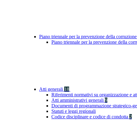
Piano triennale per la prevenzione della corruzione
Piano triennale per la prevenzione della co
Atti generali
18
Riferimenti normativi su organizzazione e at
Atti amministrativi generali
9
Documenti di programmazione strategico-ge
Statuti e leggi regionali
Codice disciplinare e codice di condotta
2