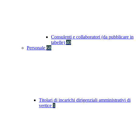
Consulenti e collaboratori (da pubblicare in
tabelle)
40
Personale
68
Titolari di incarichi dirigenziali amministrativi di
vertice
1