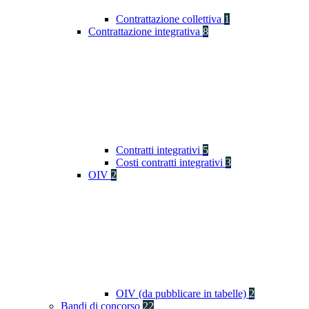
Contrattazione collettiva
1
Contrattazione integrativa
8
Contratti integrativi
5
Costi contratti integrativi
3
OIV
2
OIV (da pubblicare in tabelle)
2
Bandi di concorso
22