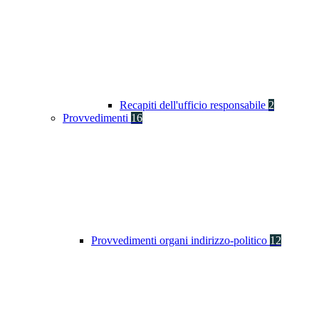
Recapiti dell'ufficio responsabile
2
Provvedimenti
16
Provvedimenti organi indirizzo-politico
12