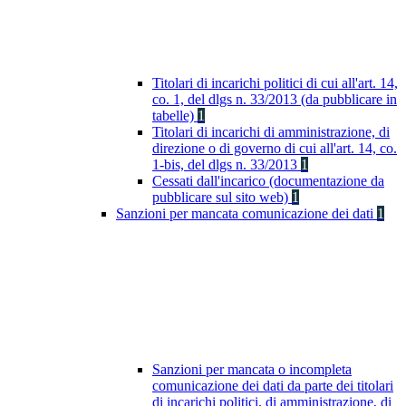
Titolari di incarichi politici di cui all'art. 14,
co. 1, del dlgs n. 33/2013 (da pubblicare in
tabelle)
1
Titolari di incarichi di amministrazione, di
direzione o di governo di cui all'art. 14, co.
1-bis, del dlgs n. 33/2013
1
Cessati dall'incarico (documentazione da
pubblicare sul sito web)
1
Sanzioni per mancata comunicazione dei dati
1
Sanzioni per mancata o incompleta
comunicazione dei dati da parte dei titolari
di incarichi politici, di amministrazione, di