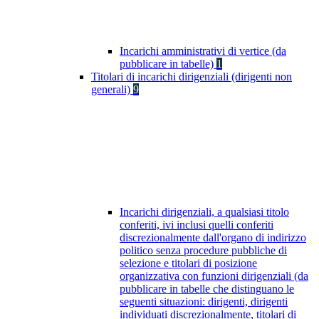
Incarichi amministrativi di vertice (da
pubblicare in tabelle)
1
Titolari di incarichi dirigenziali (dirigenti non
generali)
9
Incarichi dirigenziali, a qualsiasi titolo
conferiti, ivi inclusi quelli conferiti
discrezionalmente dall'organo di indirizzo
politico senza procedure pubbliche di
selezione e titolari di posizione
organizzativa con funzioni dirigenziali (da
pubblicare in tabelle che distinguano le
seguenti situazioni: dirigenti, dirigenti
individuati discrezionalmente, titolari di