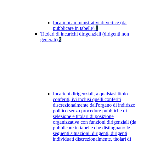
Incarichi amministrativi di vertice (da
pubblicare in tabelle)
1
Titolari di incarichi dirigenziali (dirigenti non
generali)
9
Incarichi dirigenziali, a qualsiasi titolo
conferiti, ivi inclusi quelli conferiti
discrezionalmente dall'organo di indirizzo
politico senza procedure pubbliche di
selezione e titolari di posizione
organizzativa con funzioni dirigenziali (da
pubblicare in tabelle che distinguano le
seguenti situazioni: dirigenti, dirigenti
individuati discrezionalmente, titolari di