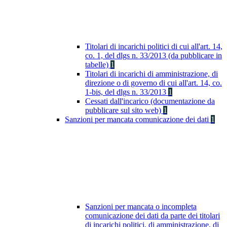
Titolari di incarichi politici di cui all'art. 14,
co. 1, del dlgs n. 33/2013 (da pubblicare in
tabelle)
1
Titolari di incarichi di amministrazione, di
direzione o di governo di cui all'art. 14, co.
1-bis, del dlgs n. 33/2013
1
Cessati dall'incarico (documentazione da
pubblicare sul sito web)
1
Sanzioni per mancata comunicazione dei dati
1
Sanzioni per mancata o incompleta
comunicazione dei dati da parte dei titolari
di incarichi politici, di amministrazione, di