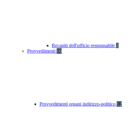
Recapiti dell'ufficio responsabile
2
Provvedimenti
16
Provvedimenti organi indirizzo-politico
12