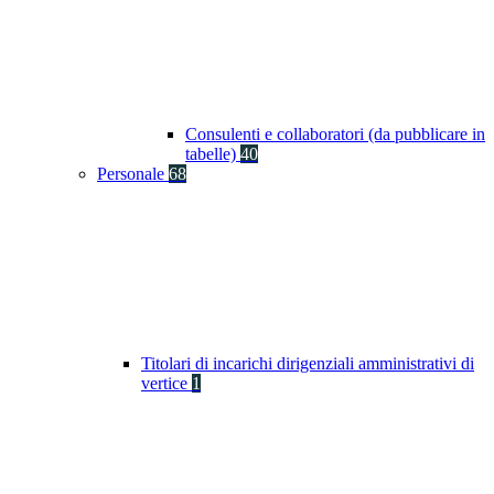
Consulenti e collaboratori (da pubblicare in
tabelle)
40
Personale
68
Titolari di incarichi dirigenziali amministrativi di
vertice
1