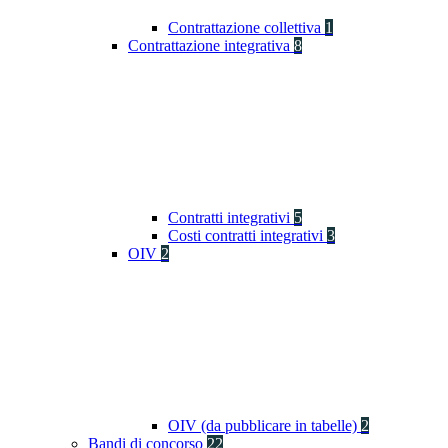
Contrattazione collettiva
1
Contrattazione integrativa
8
Contratti integrativi
5
Costi contratti integrativi
3
OIV
2
OIV (da pubblicare in tabelle)
2
Bandi di concorso
22