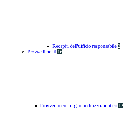
Recapiti dell'ufficio responsabile
2
Provvedimenti
16
Provvedimenti organi indirizzo-politico
12