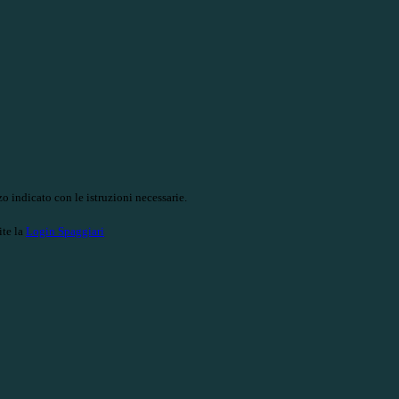
o indicato con le istruzioni necessarie.
ite la
Login Spaggiari