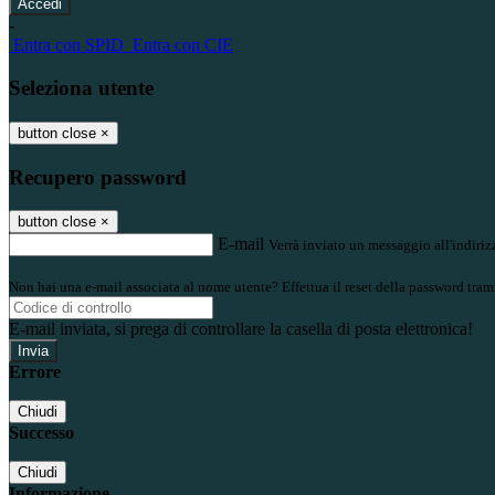
-
Entra con SPID
Entra con CIE
Seleziona utente
button close
×
Recupero password
button close
×
E-mail
Verrà inviato un messaggio all'indirizz
Non hai una e-mail associata al nome utente? Effettua il reset della password tram
E-mail inviata, si prega di controllare la casella di posta elettronica!
Errore
Chiudi
Successo
Chiudi
Informazione