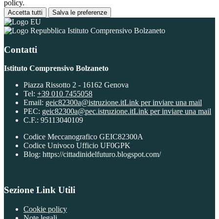
policy.
Accetta tutti
Salva le preferenze
Istituto Comprensivo Bolzaneto
Contatti
Istituto Comprensivo Bolzaneto
Piazza Rissotto 2 - 16162 Genova
Tel:
+39 010 7455058
Email:
geic82300a@istruzione.it
Link per inviare una mail
PEC:
geic82300a@pec.istruzione.it
Link per inviare una mail
C.F.: 95113040109
Codice Meccanografico GEIC82300A
Codice Univoco Ufficio UF0GPK
Blog: https://cittadinidelfuturo.blogspot.com/
Sezione Link Utili
Cookie policy
Note legali