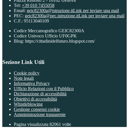
Piazza Rissotto 2 - 16162 Genova
Tel:
+39 010 7455058
Email:
geic82300a@istruzione.it
Link per inviare una mail
PEC:
geic82300a@pec.istruzione.it
Link per inviare una mail
C.F.: 95113040109
Codice Meccanografico GEIC82300A
Codice Univoco Ufficio UF0GPK
Blog: https://cittadinidelfuturo.blogspot.com/
Sezione Link Utili
Cookie policy
Note legali
Informativa Privacy
Ufficio Relazioni con il Pubblico
Dichiarazione di accessibilità
Obiettivi di accessibilità
Whistleblowing
Gestione consensi cookie
Amministrazione trasparente
Pagina visualizzata
82061
volte