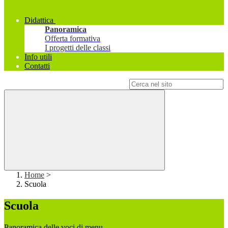
Didattica
Panoramica
Offerta formativa
I progetti delle classi
Info utili
Contatti
Campo di ricerca per le pagine del sito
Home
>
Scuola
Scuola
Panoramica delle voci di menu