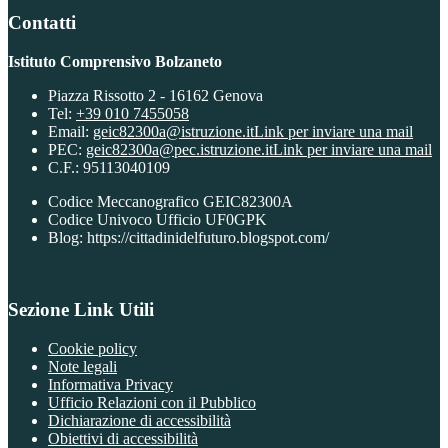
Contatti
Istituto Comprensivo Bolzaneto
Piazza Rissotto 2 - 16162 Genova
Tel:
+39 010 7455058
Email:
geic82300a@istruzione.it
Link per inviare una mail
PEC:
geic82300a@pec.istruzione.it
Link per inviare una mail
C.F.: 95113040109
Codice Meccanografico GEIC82300A
Codice Univoco Ufficio UF0GPK
Blog: https://cittadinidelfuturo.blogspot.com/
Sezione Link Utili
Cookie policy
Note legali
Informativa Privacy
Ufficio Relazioni con il Pubblico
Dichiarazione di accessibilità
Obiettivi di accessibilità