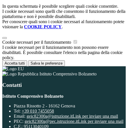
In questa schermata è possibile scegliere quali cookie consentire.
I cookie necessari sono quelli che consentono il funzionamento della
piattaforma e non è possibile disabilitarli.
Per conoscere quali sono i cookie necessari al funzionamento potete
visionare la
COOKIE POLICY
.
Cookie necessari per il funzionamento
I cookie necessari per il funzionamento non possono essere
disabilitati. È possibile consultare l'elenco nella pagina della cookie
policy.
Accetta tutti
Salva le preferenze
Istituto Comprensivo Bolzaneto
Contatti
Istituto Comprensivo Bolzaneto
Piazza Rissotto 2 - 16162 Genova
Tel:
+39 010 7455058
Email:
geic82300a@istruzione.it
Link per inviare una mail
PEC:
geic82300a@pec.istruzione.it
Link per inviare una mail
C.F.: 95113040109