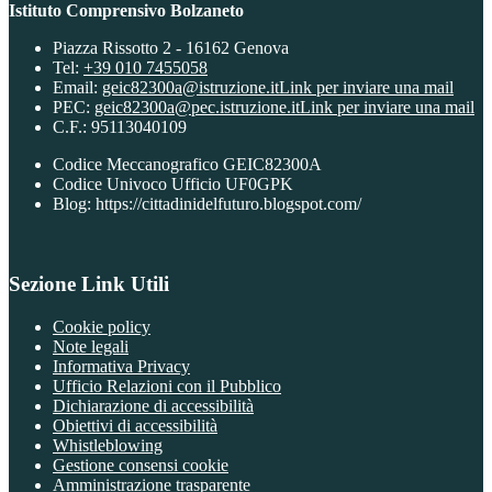
Istituto Comprensivo Bolzaneto
Piazza Rissotto 2 - 16162 Genova
Tel:
+39 010 7455058
Email:
geic82300a@istruzione.it
Link per inviare una mail
PEC:
geic82300a@pec.istruzione.it
Link per inviare una mail
C.F.: 95113040109
Codice Meccanografico GEIC82300A
Codice Univoco Ufficio UF0GPK
Blog: https://cittadinidelfuturo.blogspot.com/
Sezione Link Utili
Cookie policy
Note legali
Informativa Privacy
Ufficio Relazioni con il Pubblico
Dichiarazione di accessibilità
Obiettivi di accessibilità
Whistleblowing
Gestione consensi cookie
Amministrazione trasparente