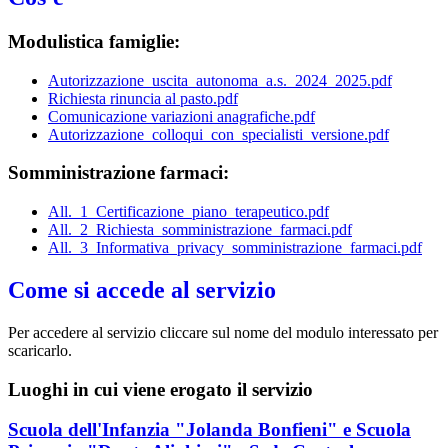
Modulistica famiglie:
Autorizzazione_uscita_autonoma_a.s._2024_2025.pdf
Richiesta rinuncia al pasto.pdf
Comunicazione variazioni anagrafiche.pdf
Autorizzazione_colloqui_con_specialisti_versione.pdf
Somministrazione farmaci:
All._1_Certificazione_piano_terapeutico.pdf
All._2_Richiesta_somministrazione_farmaci.pdf
All._3_Informativa_privacy_somministrazione_farmaci.pdf
Come si accede al servizio
Per accedere al servizio cliccare sul nome del modulo interessato per
scaricarlo.
Luoghi in cui viene erogato il servizio
Scuola dell'Infanzia "Jolanda Bonfieni" e Scuola