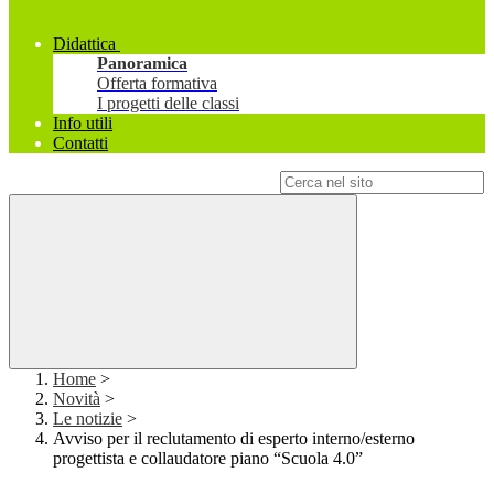
Didattica
Panoramica
Offerta formativa
I progetti delle classi
Info utili
Contatti
Campo di ricerca per le pagine del sito
Home
>
Novità
>
Le notizie
>
Avviso per il reclutamento di esperto interno/esterno
progettista e collaudatore piano “Scuola 4.0”